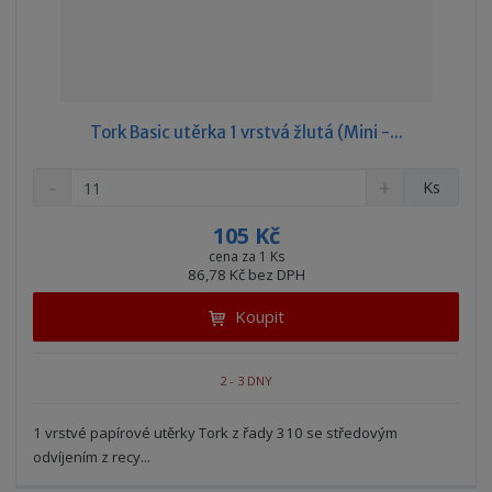
Tork Basic utěrka 1 vrstvá žlutá (Mini -...
S
N
Z
Ks
n
a
m
í
v
ě
105 Kč
ž
ý
n
cena za 1 Ks
i
š
86,78 Kč bez DPH
i
t
i
t
m
t
Koupit
p
n
m
o
o
n
ž
o
č
2 - 3 DNY
s
ž
e
t
s
t
1 vrstvé papírové utěrky Tork z řady 310 se středovým
v
t
odvíjením z recy...
í
v
í