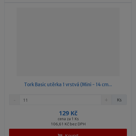
í
Tork Basic utěrka 1 vrstvá (Mini - 14 cm...
S
N
Z
Ks
n
a
m
í
v
ě
129 Kč
ž
ý
n
cena za 1 Ks
i
š
106,61 Kč bez DPH
i
t
i
t
m
t
Koupit