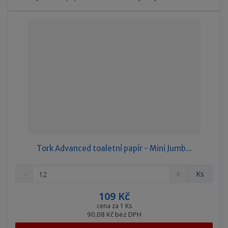
v
t
í
v
í
Tork Advanced toaletní papír - Mini Jumb...
S
N
Z
Ks
n
a
m
í
v
ě
109 Kč
ž
ý
n
cena za 1 Ks
i
š
90,08 Kč bez DPH
i
t
i
t