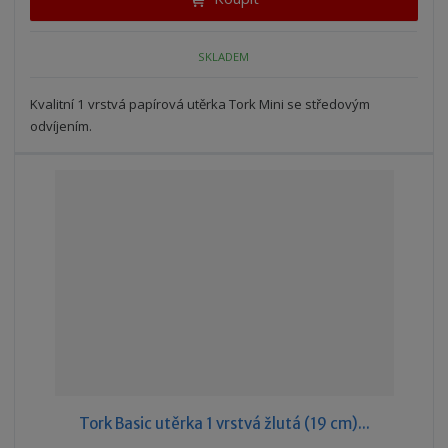
p
n
m
o
o
n
ž
o
č
SKLADEM
s
ž
e
t
s
t
Kvalitní 1 vrstvá papírová utěrka Tork Mini se středovým
v
t
odvíjením.
í
v
í
Tork Basic utěrka 1 vrstvá žlutá (19 cm)...