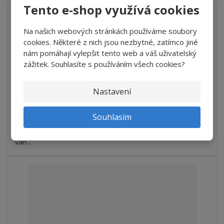
Tento e-shop využívá cookies
S
N
Z
Ks
n
a
m
Na našich webových stránkách používáme soubory
í
v
ě
90 Kč
cookies. Některé z nich jsou nezbytné, zatímco jiné
ž
ý
n
cena za 1 Ks
nám pomáhají vylepšit tento web a váš uživatelský
i
š
74,38 Kč bez DPH
i
t
i
zážitek. Souhlasíte s používáním všech cookies?
t
m
t
Koupit
p
n
m
Nastavení
o
o
n
ž
o
č
SKLADEM
s
ž
e
Souhlasím
t
s
t
Kvalitní 2 vrstvý toaletní papír Tork Mini Jumbo. Nejprodávanější
v
t
vari...
í
v
í