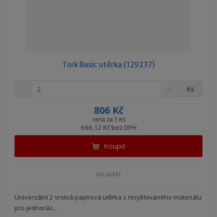
Tork Basic utěrka (129237)
S
N
Z
Ks
n
a
m
í
v
ě
806 Kč
ž
ý
n
cena za 1 Ks
i
š
666,12 Kč bez DPH
i
t
i
t
m
t
Koupit
p
n
m
o
o
n
ž
o
č
SKLADEM
s
ž
e
t
s
t
Univerzální 2 vrstvá papírová utěrka z recyklovaného materiálu
v
t
pro jednoráz...
í
v