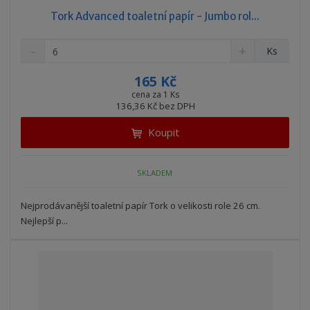
Tork Advanced toaletní papír - Jumbo rol...
S
N
Z
Ks
n
a
m
í
v
ě
165 Kč
ž
ý
n
cena za 1 Ks
i
š
136,36 Kč bez DPH
i
t
i
t
m
t
Koupit
p
n
m
o
o
n
ž
o
č
SKLADEM
s
ž
e
t
s
t
Nejprodávanější toaletní papír Tork o velikosti role 26 cm.
v
t
Nejlepší p...
í
v
í