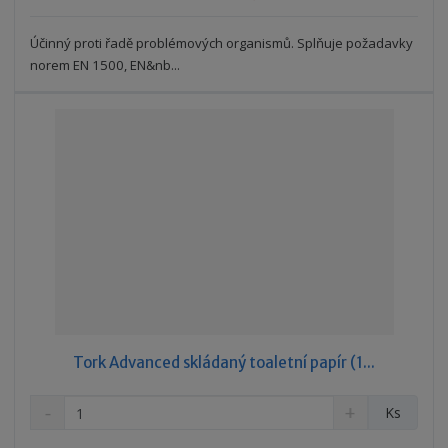
ž
o
č
s
ž
e
t
s
Účinný proti řadě problémových organismů. Splňuje požadavky
t
v
t
norem EN 1500, EN&nb...
í
v
í
Tork Advanced skládaný toaletní papír (1...
S
N
Z
Ks
n
a
m
í
v