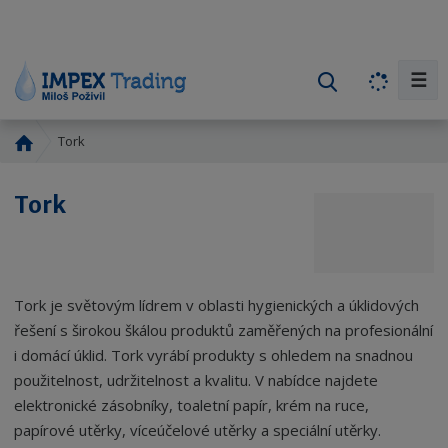
☰
V
y
h
Ú
Tork
l
v
e
o
Tork
d
d
a
n
í
t
s
t
Tork je světovým lídrem v oblasti hygienických a úklidových
r
řešení s širokou škálou produktů zaměřených na profesionální
a
i domácí úklid. Tork vyrábí produkty s ohledem na snadnou
n
použitelnost, udržitelnost a kvalitu. V nabídce najdete
a
elektronické zásobníky, toaletní papír, krém na ruce,
papírové utěrky, víceúčelové utěrky a speciální utěrky.