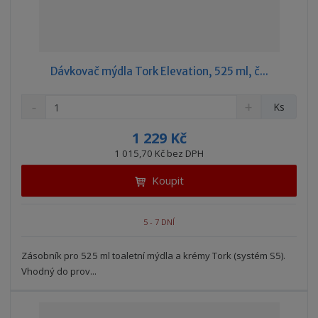
Dávkovač mýdla Tork Elevation, 525 ml, č...
S
N
Z
Ks
n
a
m
í
v
ě
1 229 Kč
ž
ý
n
1 015,70 Kč bez DPH
i
š
i
t
i
Koupit
t
m
t
p
n
m
o
o
n
5 - 7 DNÍ
ž
o
č
s
ž
e
t
s
Zásobník pro 525 ml toaletní mýdla a krémy Tork (systém S5).
t
v
t
Vhodný do prov...
í
v
í