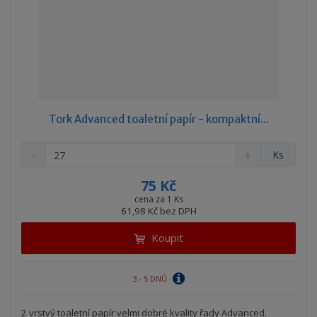
Tork Advanced toaletní papír - kompaktní...
S
N
Z
Ks
n
a
m
í
v
ě
75 Kč
ž
ý
n
cena za 1 Ks
i
š
61,98 Kč bez DPH
i
t
i
t
m
t
Koupit
p
n
m
o
o
n
ž
o
č
3 - 5 DNŮ
s
ž
e
t
s
t
2 vrstvý toaletní papír velmi dobré kvality řady Advanced.