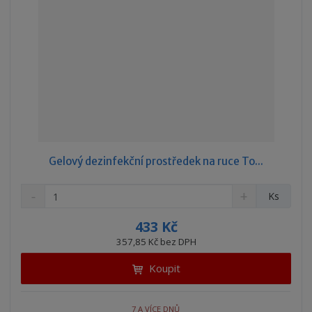
Gelový dezinfekční prostředek na ruce To...
S
N
Z
Ks
n
a
m
í
v
ě
433 Kč
ž
ý
n
357,85 Kč bez DPH
i
š
i
t
i
Koupit
t
m
t
p
n
m
o
o
n
7 A VÍCE DNŮ