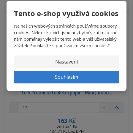
v
t
Premium.
í
v
Tento e-shop využívá cookies
í
Na našich webových stránkách používáme soubory
cookies. Některé z nich jsou nezbytné, zatímco jiné
nám pomáhají vylepšit tento web a váš uživatelský
zážitek. Souhlasíte s používáním všech cookies?
Nastavení
Souhlasím
Tork Premium toaletní papír - Mini Jumbo...
S
N
Z
Ks
n
a
m
í
v
ě
163 Kč
ž
ý
n
cena za 1 Ks
i
š
134,71 Kč bez DPH
i