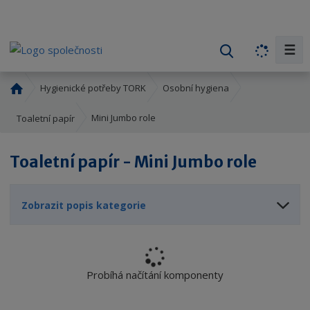
☰
V
y
h
Ú
Hygienické potřeby TORK
Osobní hygiena
l
v
o
e
Mini Jumbo role
Toaletní papír
d
d
n
a
Toaletní papír - Mini Jumbo role
í
t
s
t
Zobrazit popis kategorie
r
a
n
a
Probíhá načítání komponenty