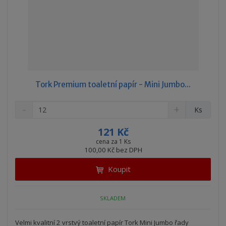
Tork Premium toaletní papír - Mini Jumbo...
S
N
Z
Ks
n
a
m
í
v
ě
121 Kč
ž
ý
n
cena za 1 Ks
i
š
100,00 Kč bez DPH
i
t
i
t
m
t
Koupit
p
n
m
o
o
n
ž
o
č
SKLADEM
s
ž
e
t
s
t
Velmi kvalitní 2 vrstvý toaletní papír Tork Mini Jumbo řady