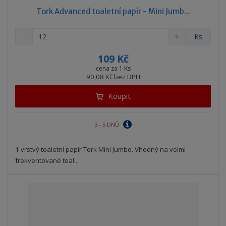
Tork Advanced toaletní papír - Mini Jumb...
S
N
Z
Ks
n
a
m
í
v
ě
109 Kč
ž
ý
n
cena za 1 Ks
i
š
90,08 Kč bez DPH
i
t
i
t
m
t
Koupit
p
n
m
o
o
n
ž
o
č
3 - 5 DNŮ
s
ž
e
t
s
t
1 vrstvý toaletní papír Tork Mini Jumbo. Vhodný na velmi
v
t
frekventované toal...
í
v
í