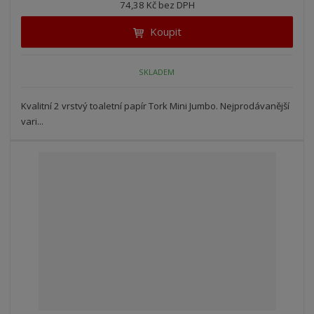
74,38 Kč bez DPH
i
t
i
t
m
t
Koupit
p
n
m
o
o
n
ž
o
č
SKLADEM
s
ž
e
t
s
t
Kvalitní 2 vrstvý toaletní papír Tork Mini Jumbo. Nejprodávanější
v
t
vari...
í
v
í