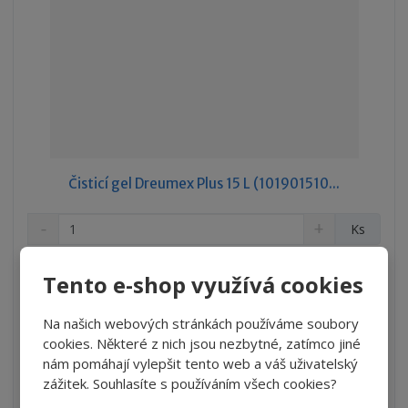
Čisticí gel Dreumex Plus 15 L (101901510...
S
N
Z
Ks
n
a
m
í
v
ě
3 099 Kč
ž
ý
Tento e-shop využívá cookies
n
2 561,16 Kč bez DPH
i
š
i
t
i
Na našich webových stránkách používáme soubory
Koupit
t
m
t
cookies. Některé z nich jsou nezbytné, zatímco jiné
p
n
m
nám pomáhají vylepšit tento web a váš uživatelský
o
o
n
SKLADEM
ž
o
zážitek. Souhlasíte s používáním všech cookies?
č
s
ž
e