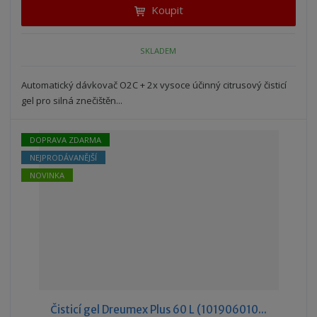
t
i
Koupit
t
m
t
p
n
m
o
o
n
SKLADEM
ž
o
č
s
ž
e
t
s
Automatický dávkovač O2C + 2x vysoce účinný citrusový čisticí
t
v
t
gel pro silná znečištěn...
í
v
í
DOPRAVA ZDARMA
NEJPRODÁVANĚJŠÍ
NOVINKA
Čisticí gel Dreumex Plus 60 L (101906010...