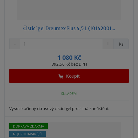
Čisticí gel Dreumex Plus 4,5 L (10142001...
S
N
Z
Ks
n
a
m
í
v
ě
1 080 Kč
ž
ý
n
892,56 Kč bez DPH
i
š
i
t
i
Koupit
t
m
t
p
n
m
o
o
n
SKLADEM
ž
o
č
s
ž
e
t
s
Vysoce účinný citrusový čisticí gel pro silná znečištění.
t
v
t
í
v
í
DOPRAVA ZDARMA
NEJPRODÁVANĚJŠÍ