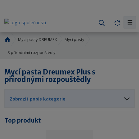
☰
V
y
h
Ú
Mycí pasty DREUMEX
Mycí pasty
l
v
o
S přírodními rozpouštědly
e
d
d
n
a
Mycí pasta Dreumex Plus s
í
t
přírodnými rozpouštědly
s
t
r
Zobrazit popis kategorie
a
n
a
Top produkt