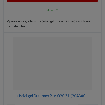
p
n
m
o
o
n
SKLADEM
ž
o
č
s
ž
e
t
s
Vysoce účinný citrusový čisticí gel pro silná znečištění. Nyní
t
v
t
i v malém ba...
í
v
í
Čisticí gel Dreumex Plus O2C 3 L (204300...