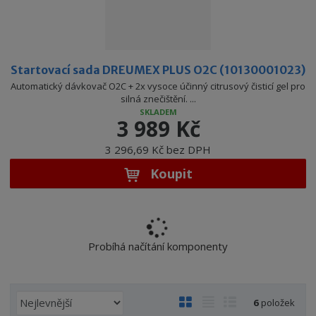
Startovací sada DREUMEX PLUS O2C (10130001023)
Automatický dávkovač O2C + 2x vysoce účinný citrusový čisticí gel pro
silná znečištění. ...
SKLADEM
3 989 Kč
3 296,69 Kč bez DPH
Koupit
Probíhá načítání komponenty
Ř
O
T
Ř
6
položek
a