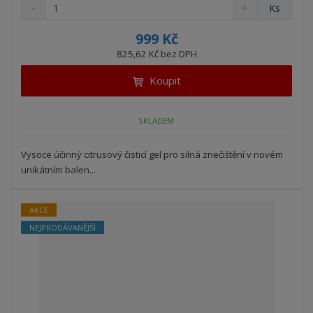
S
N
Z
Ks
n
a
m
í
v
ě
999 Kč
ž
ý
n
825,62 Kč bez DPH
i
š
i
t
i
Koupit
t
m
t
p
n
m
o
o
n
SKLADEM
ž
o
č
s
ž
e
t
s
Vysoce účinný citrusový čisticí gel pro silná znečištění v novém
t
v
t
unikátním balen...
í
v
í
AKCE
NEJPRODÁVANĚJŠÍ