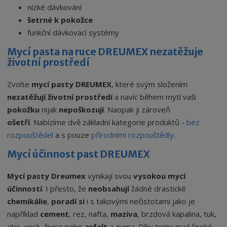
nízké dávkování
šetrné k pokožce
funkční dávkovací systémy
Mycí pasta na ruce DREUMEX nezatěžuje
životní prostředí
Zvolte
mycí pasty DREUMEX
, které svým složením
nezatěžují životní prostředí
a navíc během mytí vaši
pokožku
nijak
nepoškozují
. Naopak ji zároveň
ošetří
. Nabízíme dvě základní kategorie produktů -
bez
rozpouštědel
a s pouze
přírodními rozpouštědly
.
Mycí účinnost past DREUMEX
Mycí pasty Dreumex
vynikají svou
vysokou mycí
účinností
. I přesto, že
neobsahují
žádné drastické
chemikálie
,
poradí si
i s takovými nečistotami jako je
například
cement
, rez, nafta,
maziva
, brzdová kapalina, tuk,
olej, vosk, živice nebo
asfalt
a guma. Díky tomu mají široké