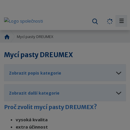
☰
V
y
h
Ú
Mycí pasty DREUMEX
l
v
o
e
Mycí pasty DREUMEX
d
d
n
a
í
t
Zobrazit popis kategorie
s
t
r
Zobrazit další kategorie
a
n
Proč zvolit mycí pasty DREUMEX?
a
vysoká kvalita
extra účinnost