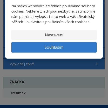
Na našich webových stránkách používáme soubory
Hygienické potřeby TORK
cookies. Některé z nich jsou nezbytné, zatímco jiné
nám pomáhají vylepšit tento web a váš uživatelský
Hygienické potřeby Papernet
zážitek. Souhlasíte s používáním všech cookies?
Postřikovače KWAZAR
Nastavení
Vysokotlaké čističe Kränzle
Souhlasím
Mycí pasty DREUMEX
Výprodej zboží
ZNAČKA
Dreumex