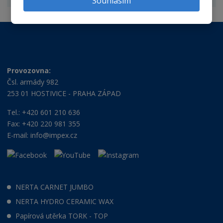
Souhlasím
Provozovna:
Čsl. armády 982
253 01 HOSTIVICE - PRAHA ZÁPAD
Tel.: +420 601 210 636
Fax: +420 220 981 355
E-mail:
info@impex.cz
NERTA CARNET JUMBO
NERTA HYDRO CERAMIC WAX
Papírová utěrka TORK - TOP