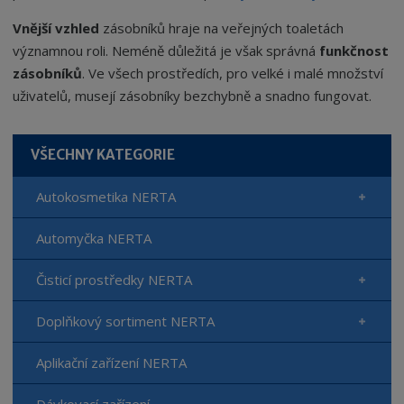
Vnější vzhled
zásobníků hraje na veřejných toaletách
významnou roli. Neméně důležitá je však správná
funkčnost
zásobníků
. Ve všech prostředích, pro velké i malé množství
uživatelů, musejí zásobníky bezchybně a snadno fungovat.
VŠECHNY KATEGORIE
Autokosmetika NERTA
Automyčka NERTA
Čisticí prostředky NERTA
Doplňkový sortiment NERTA
Aplikační zařízení NERTA