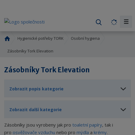
☰
V
y
h
Ú
Hygienické potřeby TORK
Osobní hygiena
l
v
o
Zásobníky Tork Elevation
e
d
d
n
a
Zásobníky Tork Elevation
í
t
s
t
Zobrazit popis kategorie
r
a
n
Zobrazit další kategorie
a
Zásobníky jsou vyrobeny jak pro
toaletní papíry
, tak i
pro
osvěžovače vzduchu
nebo pro
mýdla
a
krémy
.