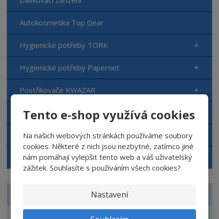
Dávkovací zařízení
Autokosmetika Top Gear
Hygienické potřeby TORK
Hygienické potřeby Papernet
Postřikovače KWAZAR
Tento e-shop využívá cookies
Vysokotlaké čističe Kränzle
Mycí pasty DREUMEX
Na našich webových stránkách používáme soubory
cookies. Některé z nich jsou nezbytné, zatímco jiné
nám pomáhají vylepšit tento web a váš uživatelský
Výprodej zboží
zážitek. Souhlasíte s používáním všech cookies?
Nastavení
ZNAČKA
Tork