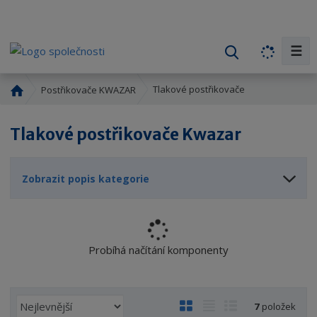
☰
V
y
h
Ú
Tlakové postřikovače
Postřikovače KWAZAR
l
v
o
e
Tlakové postřikovače Kwazar
d
d
n
a
í
t
Zobrazit popis kategorie
s
t
r
a
n
Probíhá načítání komponenty
a
Ř
O
T
Ř
7
položek
a