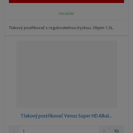
p
n
m
o
o
n
SKLADEM
ž
o
č
s
ž
e
t
s
Tlakový postřikovač s regulovatelnou tryskou. Objem 1,5L.
t
v
t
í
v
í
Tlakový postřikovač Venus Super HD Alkal...
S
N
Z
Ks