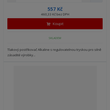
n
a
m
í
v
ě
557 Kč
ž
ý
n
460,33 Kč bez DPH
i
š
i
t
i
Koupit
t
m
t
p
n
m
o
o
n
SKLADEM
ž
o
č
s
ž
e
t
s
Tlakový postřikovač Alkaline s regulovatelnou tryskou pro silně
t
v
t
zásadité výrobky...
í
v
í