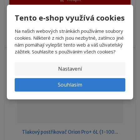
m
t
p
n
m
o
o
n
Tento e-shop využívá cookies
SKLADEM
ž
o
č
s
ž
e
Na našich webových stránkách používáme soubory
t
s
Tlakový postřikovač Heavy Duty (HD) s regulovatelnou tryskou.
t
cookies. Některé z nich jsou nezbytné, zatímco jiné
v
t
Objem 1,5L.
í
v
nám pomáhají vylepšit tento web a váš uživatelský
í
zážitek. Souhlasíte s používáním všech cookies?
NEJPRODÁVANĚJŠÍ
Nastavení
Souhlasím
Tlakový postřikovač Orion Pro+ 6L (1-100...