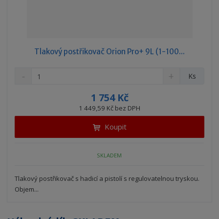
Tlakový postřikovač Orion Pro+ 9L (1-100...
S
N
Z
Ks
n
a
m
í
v
ě
1 754 Kč
ž
ý
n
1 449,59 Kč bez DPH
i
š
i
t
i
Koupit
t
m
t
p
n
m
o
o
n
SKLADEM
ž
o
č
s
ž
e
t
s
Tlakový postřikovač s hadicí a pistolí s regulovatelnou tryskou.
t
v
t
Objem...
í
v
í