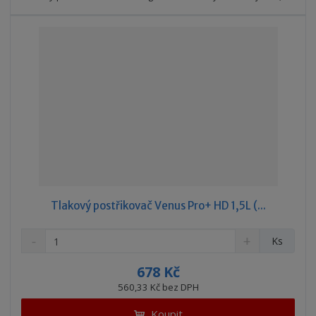
v
t
í
v
í
Tlakový postřikovač Venus Pro+ HD 1,5L (...
S
N
Z
Ks
n
a
m
í
v
ě
678 Kč
ž
ý
n
560,33 Kč bez DPH
i
š
i
t
i
Koupit
t