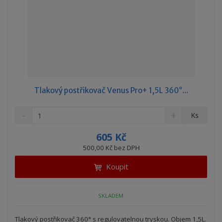
Tlakový postřikovač Venus Pro+ 1,5L 360°...
S
N
Z
Ks
n
a
m
í
v
ě
605 Kč
ž
ý
n
500,00 Kč bez DPH
i
š
i
t
i
Koupit
t
m
t
p
n
m
o
o
n
SKLADEM
ž
o
č
s
ž
e
t
s
Tlakový postřikovač 360° s regulovatelnou tryskou. Objem 1,5L.
t