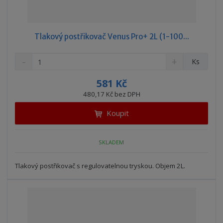
Tlakový postřikovač Venus Pro+ 2L (1-100...
S
N
Z
Ks
n
a
m
í
v
ě
581 Kč
ž
ý
n
480,17 Kč bez DPH
i
š
i
t
i
Koupit
t
m
t
p
n
m
o
o
n
SKLADEM
ž
o
č
s
ž
e
t
s
Tlakový postřikovač s regulovatelnou tryskou. Objem 2L.
t
v
t
í
v
í