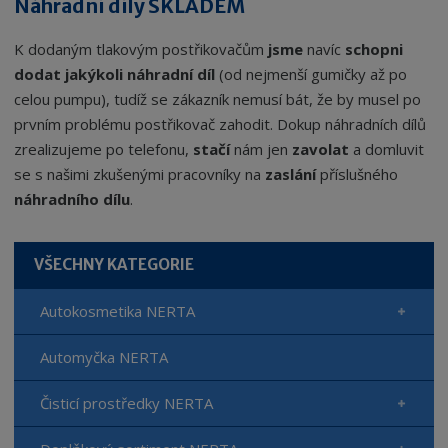
Náhradní díly SKLADEM
K dodaným tlakovým postřikovačům
jsme
navíc
schopni
dodat jakýkoli náhradní díl
(od nejmenší gumičky až po
celou pumpu), tudíž se zákazník nemusí bát, že by musel po
prvním problému postřikovač zahodit. Dokup náhradních dílů
zrealizujeme po telefonu,
stačí
nám jen
zavolat
a domluvit
se s našimi zkušenými pracovníky na
zaslání
příslušného
náhradního dílu
.
VŠECHNY KATEGORIE
Autokosmetika NERTA
Automyčka NERTA
Čisticí prostředky NERTA