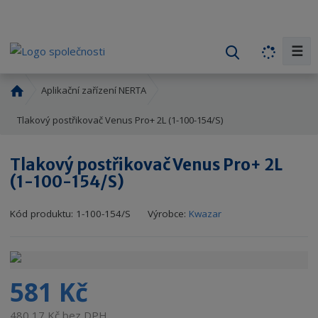
☰
V
y
h
Ú
Aplikační zařízení NERTA
l
v
o
Tlakový postřikovač Venus Pro+ 2L (1-100-154/S)
e
d
d
n
a
Tlakový postřikovač Venus Pro+ 2L
í
t
(1-100-154/S)
s
t
r
Kód produktu:
1-100-154/S
Výrobce:
Kwazar
a
n
a
581 Kč
480,17 Kč bez DPH