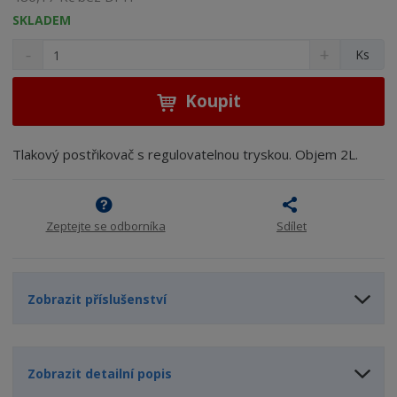
SKLADEM
S
N
Z
Ks
n
a
m
í
v
ě
ž
ý
Koupit
n
i
š
i
t
i
t
m
t
Tlakový postřikovač s regulovatelnou tryskou. Objem 2L.
p
n
m
o
o
n
ž
o
č
s
ž
e
Zeptejte se odborníka
Sdílet
t
s
t
v
t
í
v
í
Zobrazit příslušenství
Zobrazit detailní popis