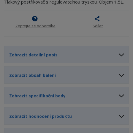
m
t
Tlakový postřikovač s regulovatelnou tryskou. Objem 1,5L.
p
n
m
o
o
n
ž
o
č
s
ž
e
Zeptejte se odborníka
Sdílet
t
s
t
v
t
í
v
í
Zobrazit detailní popis
Zobrazit obsah balení
Zobrazit specifikační body
Zobrazit hodnocení produktu