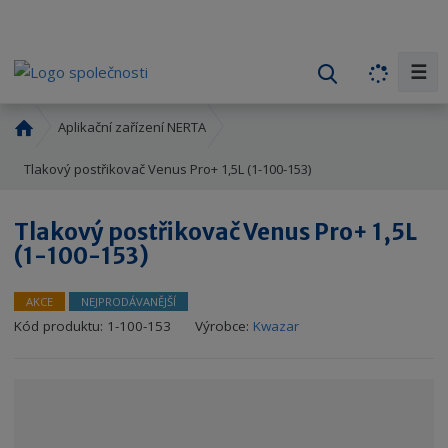
☰
V
y
h
Ú
Aplikační zařízení NERTA
l
v
o
Tlakový postřikovač Venus Pro+ 1,5L (1-100-153)
e
d
d
n
a
Tlakový postřikovač Venus Pro+ 1,5L
í
t
(1-100-153)
s
t
r
AKCE
NEJPRODÁVANĚJŠÍ
a
Kód produktu:
1-100-153
Výrobce:
Kwazar
n
a