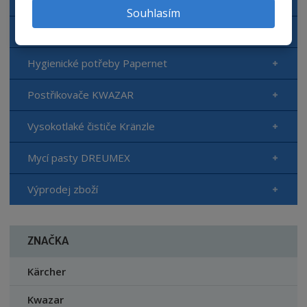
Souhlasím
Hygienické potřeby TORK
Hygienické potřeby Papernet
Postřikovače KWAZAR
Vysokotlaké čističe Kränzle
Mycí pasty DREUMEX
Výprodej zboží
ZNAČKA
Kärcher
Kwazar