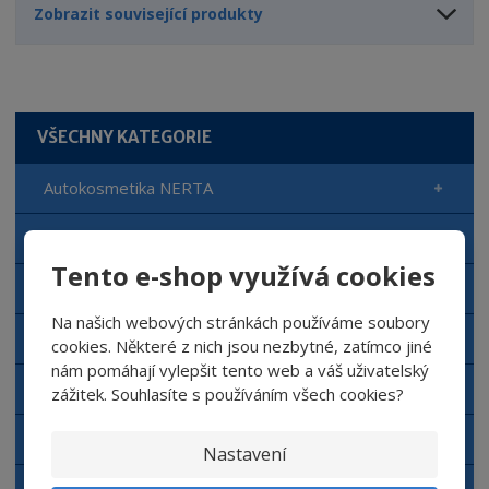
Zobrazit související produkty
VŠECHNY KATEGORIE
Autokosmetika NERTA
Automyčka NERTA
Tento e-shop využívá cookies
Čisticí prostředky NERTA
Na našich webových stránkách používáme soubory
Doplňkový sortiment NERTA
cookies. Některé z nich jsou nezbytné, zatímco jiné
nám pomáhají vylepšit tento web a váš uživatelský
Aplikační zařízení NERTA
zážitek. Souhlasíte s používáním všech cookies?
Dávkovací zařízení
Nastavení
Autokosmetika Top Gear