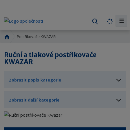
☰
V
y
h
Ú
Postřikovače KWAZAR
l
v
o
e
Ruční a tlakové postřikovače
d
d
KWAZAR
n
a
í
t
s
Zobrazit popis kategorie
t
r
a
Zobrazit další kategorie
n
a