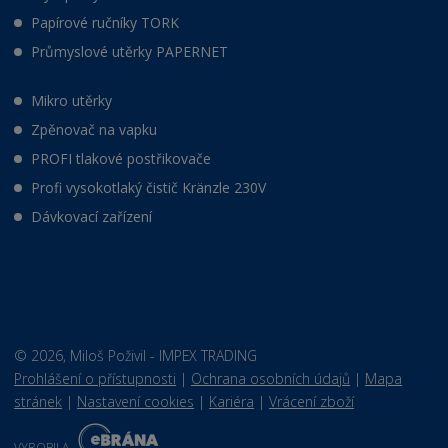
Papírové ručníky TORK
Průmyslové utěrky PAPERNET
Mikro utěrky
Zpěnovač na vapku
PROFI tlakové postřikovače
Profi vysokotlaký čistič Kränzle 230V
Dávkovací zařízení
© 2026, Miloš Poživil - IMPEX TRADING
Prohlášení o přístupnosti
|
Ochrana osobních údajů
|
Mapa
stránek
|
Nastavení cookies
|
Kariéra
|
Vrácení zboží
E
B
VYROBILA