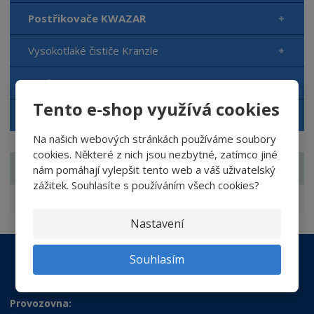
Postřikovače KWAZAR
Vysokotlaké čističe Kränzle
Mycí pasty DREUMEX
Tento e-shop využívá cookies
Výprodej zboží
Na našich webových stránkách používáme soubory
cookies. Některé z nich jsou nezbytné, zatímco jiné
ZNAČKA
nám pomáhají vylepšit tento web a váš uživatelský
zážitek. Souhlasíte s používáním všech cookies?
Kwazar
Nastavení
Souhlasím
Provozovna: