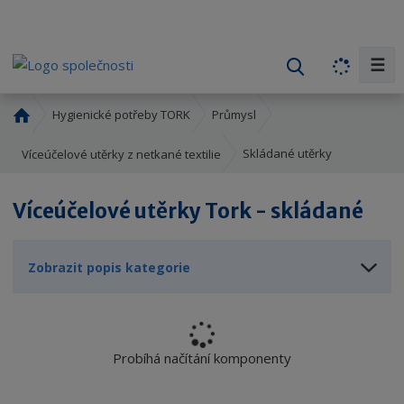
☰
V
y
h
Ú
Hygienické potřeby TORK
Průmysl
l
v
o
e
Skládané utěrky
Víceúčelové utěrky z netkané textilie
d
d
n
a
Víceúčelové utěrky Tork - skládané
í
t
s
t
Zobrazit popis kategorie
r
a
n
a
Probíhá načítání komponenty