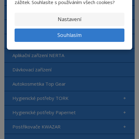
zážitek. Souhlasíte s používáním všech cookies?
Automyčka NERTA
Nastavení
Čisticí prostředky NERTA
Souhlasím
Doplňkový sortiment NERTA
Aplikační zařízení NERTA
Dávkovací zařízení
Autokosmetika Top Gear
Hygienické potřeby TORK
Hygienické potřeby Papernet
Postřikovače KWAZAR