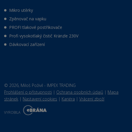
Mikro utěrky
Zpěnovač na vapku
PROFI tlakové postřikovače
Profi vysokotlaký čistič Kränzle 230V
Dávkovací zařízení
© 2026, Miloš Poživil - IMPEX TRADING
Prohlášení o přístupnosti
|
Ochrana osobních údajů
|
Mapa
stránek
|
Nastavení cookies
|
Kariéra
|
Vrácení zboží
E
B
VYROBILA
R
Á
N
VISA
MasterCard
Maestro
A
.