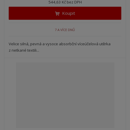
544,63 Kč bez DPH
i
t
i
t
m
t
Koupit
p
n
m
o
o
n
ž
o
č
7 A VÍCE DNŮ
s
ž
e
t
s
t
Velice silná, pevná a vysoce absorbční víceúčelová utěrka
v
t
z netkané textili...
í
v
í