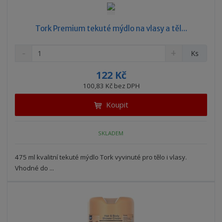
Tork Premium tekuté mýdlo na vlasy a těl...
S
N
Z
Ks
n
a
m
í
v
ě
122 Kč
ž
ý
n
100,83 Kč bez DPH
i
š
i
t
i
Koupit
t
m
t
p
n
m
o
o
n
SKLADEM
ž
o
č
s
ž
e
t
s
475 ml kvalitní tekuté mýdlo Tork vyvinuté pro tělo i vlasy.
t
v
t
Vhodné do ...
í
v
í