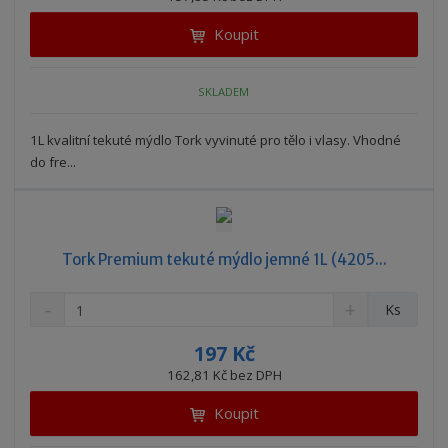
i
š
i
t
i
Koupit
t
m
t
p
n
m
o
o
n
SKLADEM
ž
o
č
s
ž
e
t
s
1L kvalitní tekuté mýdlo Tork vyvinuté pro tělo i vlasy. Vhodné
t
v
t
do fre...
í
v
í
Tork Premium tekuté mýdlo jemné 1L (4205...
S
N
Z
Ks
n
a
m
í
v
ě
197 Kč
ž
ý
n
162,81 Kč bez DPH
i
š
i
t
i
Koupit
t
m
t
p
n
m