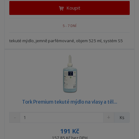
i
t
i
Koupit
t
m
t
p
n
m
o
o
n
5 - 7 DNÍ
ž
o
č
s
ž
e
t
s
tekuté mýdlo, jemně parfémované, objem 525 ml, systém S5
t
v
t
í
v
í
Tork Premium tekuté mýdlo na vlasy a těl...
S
N
Z
Ks
n
a
m
í
v
ě
191 Kč
ž
ý
n
157,85 Kč bez DPH