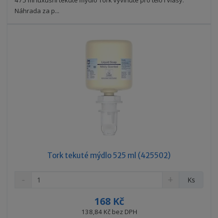
t
s
t
v
t
Náhrada za p...
í
v
í
Tork tekuté mýdlo 525 ml (425502)
S
N
Z
Ks
n
a
m
í
v
ě
168 Kč
ž
ý
n
138,84 Kč bez DPH
i
š