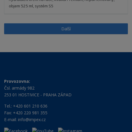
t
s
t
v
t
objem 525 ml, systém S5
í
v
í
Další
Provozovna:
Čsl. armády 982
253 01 HOSTIVICE - PRAHA ZÁPAD
Tel.: +420 601 210 636
Fax: +420 220 981 355
E-mail:
info@impex.cz