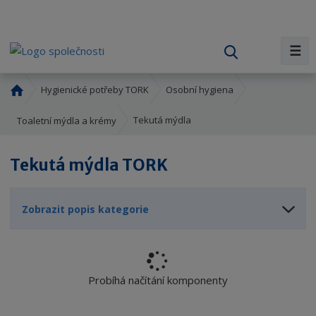
☰
V
y
h
Ú
Hygienické potřeby TORK
Osobní hygiena
l
v
o
e
Tekutá mýdla
Toaletní mýdla a krémy
d
d
n
a
Tekutá mýdla TORK
í
t
s
t
Zobrazit popis kategorie
r
a
n
a
Probíhá načítání komponenty