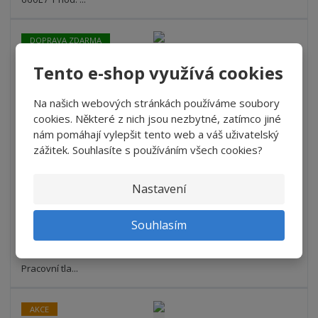
í
v
í
DOPRAVA ZDARMA
Tento e-shop využívá cookies
Vysokotlaký čistič Kränzle K 2160 TST (D...
S
N
Z
Na našich webových stránkách používáme soubory
Ks
n
a
m
cookies. Některé z nich jsou nezbytné, zatímco jiné
í
v
ě
39 232 Kč
nám pomáhají vylepšit tento web a váš uživatelský
ž
ý
n
zážitek. Souhlasíte s používáním všech cookies?
32 423,14 Kč bez DPH
i
š
i
t
i
Koupit
t
m
t
Nastavení
p
n
m
o
o
n
3 - 5 DNŮ
ž
o
Souhlasím
č
s
ž
e
t
s
Varianta s navíjecím bubnem a originálním příslušenstvím.
t
v
t
Pracovní tla...
í
v
í
AKCE