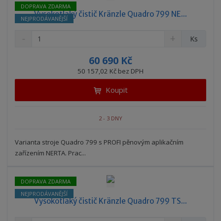
DOPRAVA ZDARMA
Vysokotlaký čistič Kränzle Quadro 799 NE...
NEJPRODÁVANĚJŠÍ
S
N
Z
Ks
n
a
m
í
v
ě
60 690 Kč
ž
ý
n
50 157,02 Kč bez DPH
i
š
i
t
i
Koupit
t
m
t
p
n
m
o
o
n
2 - 3 DNY
ž
o
č
s
ž
e
t
s
Varianta stroje Quadro 799 s PROFI pěnovým aplikačním
t
v
t
zařízením NERTA. Prac...
í
v
í
DOPRAVA ZDARMA
NEJPRODÁVANĚJŠÍ
Vysokotlaký čistič Kränzle Quadro 799 TS...