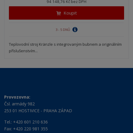
94 148,76 Kč bez DPH
i
š
i
t
i
Koupit
t
m
t
p
n
m
o
o
n
3 - 5 DNŮ
ž
o
č
s
ž
e
t
s
Teplovodní stroj Kränzle s integrovaným bubnem a originálním
t
v
t
příslušenstvím...
í
v
í
Provozovna:
Čsl. armády 982
253 01 HOSTIVICE - PRAHA ZÁPAD
Tel.: +420 601 210 636
Fax: +420 220 981 355