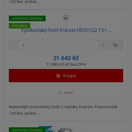
v
t
120 Bar, průtok ...
í
v
í
DOPRAVA ZDARMA
NOVINKA
Vysokotlaký čistič Kränzle HD10/122 TS+ ...
S
N
Z
ks
n
a
m
í
v
ě
21 642 Kč
ž
ý
n
17 885,95 Kč bez DPH
i
š
i
t
i
Koupit
t
m
t
p
n
m
o
o
n
2 - 3 DNY
ž
o
č
s
ž
e
t
s
Nejlevnější vysokotlaký čistič z nabídky Kränzle. Pracovní tlak
t
v
t
120 Bar, průtok ...
í
v
í
DOPRAVA ZDARMA