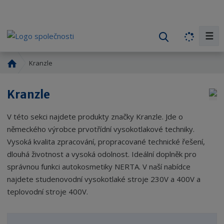
☰
V
y
h
Ú
Kranzle
l
v
o
e
Kranzle
d
d
n
a
V této sekci najdete produkty značky Kranzle. Jde o
í
t
s
německého výrobce prvotřídní vysokotlakové techniky.
t
Vysoká kvalita zpracování, propracované technické řešení,
r
dlouhá životnost a vysoká odolnost. Ideální doplněk pro
a
správnou funkci autokosmetiky NERTA. V naší nabídce
n
najdete studenovodní vysokotlaké stroje 230V a 400V a
a
teplovodní stroje 400V.