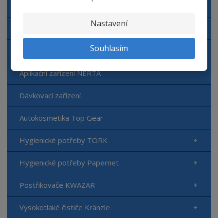
Automyčka NERTA
Nastavení
Čisticí prostředky NERTA
Souhlasím
Doplňkový sortiment NERTA
Aplikační zařízení NERTA
Dávkovací zařízení
Autokosmetika Top Gear
Hygienické potřeby TORK
Hygienické potřeby Papernet
Postřikovače KWAZAR
Vysokotlaké čističe Kränzle