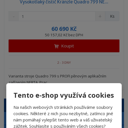
Vysokotlaký čistič Kränzle Quadro 799 NE...
S
N
Z
Ks
n
a
m
í
v
ě
60 690 Kč
ž
ý
n
50 157,02 Kč bez DPH
i
š
i
t
i
Koupit
t
m
t
p
n
m
o
o
n
2 - 3 DNY
ž
o
č
s
ž
e
t
s
Varianta stroje Quadro 799 s PROFI pěnovým aplikačním
t
v
t
zařízením NERTA. Prac...
í
v
í
Tento e-shop využívá cookies
VŠECHNY KATEGORIE
Na našich webových stránkách používáme soubory
cookies. Některé z nich jsou nezbytné, zatímco jiné
Autokosmetika NERTA
nám pomáhají vylepšit tento web a váš uživatelský
zážitek. Souhlasíte s používáním všech cookies?