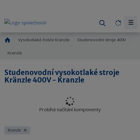
☰
V
y
h
Ú
Vysokotlaké čističe Kränzle
Studenovodní stroje 400V
l
v
o
Kranzle
e
d
d
n
a
Studenovodní vysokotlaké stroje
í
t
Kränzle 400V - Kranzle
s
t
r
a
n
Probíhá načítání komponenty
a
Kranzle