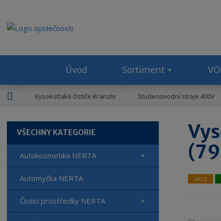
Úvod
Sortiment
VO
Ú
Vysokotlaké čističe Kränzle
Studenovodní stroje 400V
v
o
Vys
d
VŠECHNY KATEGORIE
n
(7
í
Autokosmetika NERTA
s
t
Automyčka NERTA
AKCE
r
a
Čisticí prostředky NERTA
n
a