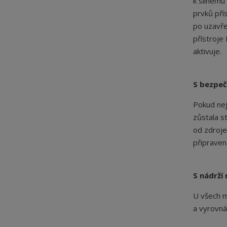
k silnemu
prvků pří
po uzavř
přístroje
aktivuje.
S bezpe
Pokud nej
zůstala s
od zdroje
připraven 
S nádrží
U všech m
a vyrovná