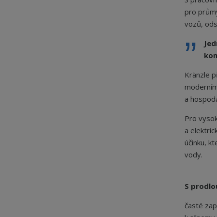
pro průmy
vozů, ods
Jed
kom
Kränzle p
moderním 
a hospodá
Pro vysok
a elektri
účinku, k
vody.
S prodl
časté zap