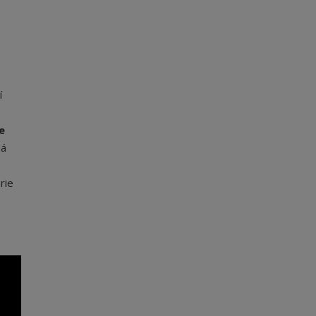
í
e
má
rie