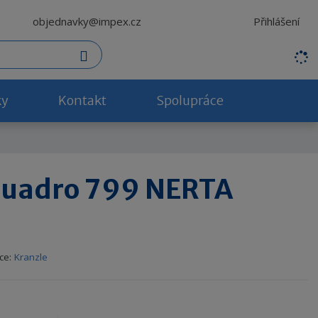
Přihlášení
objednavky@impex.cz
H
Vyhledat
l
e
d
ky
Kontakt
Spolupráce
a
n
ý
v
ý
 Quadro 799 NERTA
r
a
z
ce:
Kranzle