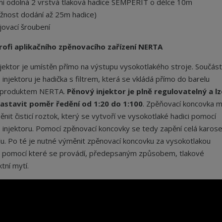
mi odolná 2 vrstvá tlaková hadice SEMPERIT o délce 10m
žnost dodání až 25m hadice)
jovací šroubení
rofi aplikačního zpěnovacího zařízení NERTA
jektor je umístěn přímo na výstupu vysokotlakého stroje. Součást
injektoru je hadička s filtrem, která se vkládá přímo do barelu
ím produktem NERTA.
Pěnový injektor je plně regulovatelný a lz
astavit poměr ředění od 1:20 do 1:100
. Zpěňovací koncovka 
ěnit čisticí roztok, který se vytvoří ve vysokotlaké hadici pomocí
injektoru. Pomocí zpěnovací koncovky se tedy zapění celá karose
u. Po té je nutné výměnit zpěnovací koncovku za vysokotlakou
, pomocí které se provádí, předepsaným způsobem, tlakové
tní mytí.