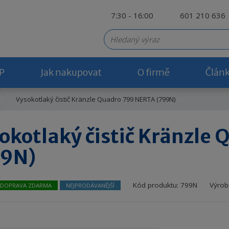
7:30 - 16:00
601 210 636
P
Jak nakupovat
O firmě
Člán
Vysokotlaký čistič Kränzle Quadro 799 NERTA (799N)
okotlaký čistič Kränzle
99N)
Kód produktu:
799N
Výrob
DOPRAVA ZDARMA
NEJPRODÁVANĚJŠÍ