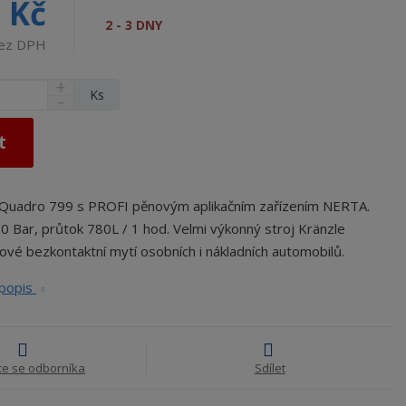
 Kč
2 - 3 DNY
bez DPH
N
Ks
S
a
n
v
í
ý
t
ž
š
i
i
t
t
e Quadro 799 s PROFI pěnovým aplikačním zařízením NERTA.
m
m
n
80 Bar, průtok 780L / 1 hod. Velmi výkonný stroj Kränzle
n
o
o
vé bezkontaktní mytí osobních i nákladních automobilů.
ž
ž
s
s
 popis
t
t
v
v
í
í
te se odborníka
Sdílet