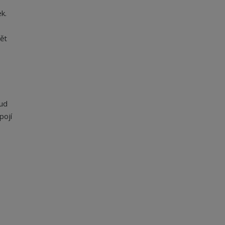
k.
pět
kud
pojí