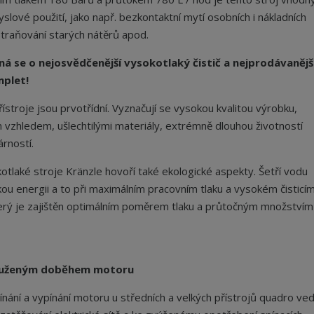
slové použití, jako např. bezkontaktní mytí osobních i nákladních
traňování starých nátěrů apod.
ná se o nejosvědčenější vysokotlaký čistič a nejprodávanějš
plet!
řístroje jsou prvotřídní. Vyznačují se vysokou kvalitou výrobku,
vzhledem, ušlechtilými materiály, extrémně dlouhou životností
rností.
otlaké stroje Kränzle hovoří také ekologické aspekty. Šetří vodu
ckou energii a to při maximálním pracovním tlaku a vysokém čisticí
terý je zajištěn optimálním poměrem tlaku a průtočným množstvím
ouženým doběhem motoru
ínání a vypínání motoru u středních a velkých přístrojů quadro ve