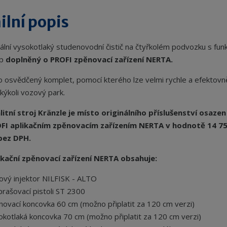
ilní popis
ální vysokotlaký studenovodní čistič na čtyřkolém podvozku s funk
op
doplněný o PROFI zpěnovací zařízení NERTA.
o osvědčený komplet, pomocí kterého lze velmi rychle a efektovn
kýkoli vozový park.
litní stroj Kränzle je místo originálního příslušenství osazen
FI aplikačním zpěnovacím zařízením NERTA v hodnotě 14 7
bez DPH.
likační zpěnovací zařízení NERTA obsahuje:
ový injektor NILFISK - ALTO
prašovací pistoli ST 2300
novací koncovka 60 cm (možno připlatit za 120 cm verzi)
okotlaká koncovka 70 cm (možno připlatit za 120 cm verzi)