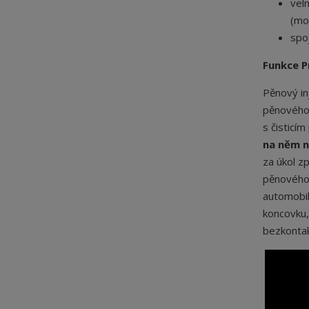
vel
(mo
spo
Funkce P
Pěnový in
pěnového 
s čistic
na něm n
za úkol zp
pěnového 
automobil
koncovku
bezkontak