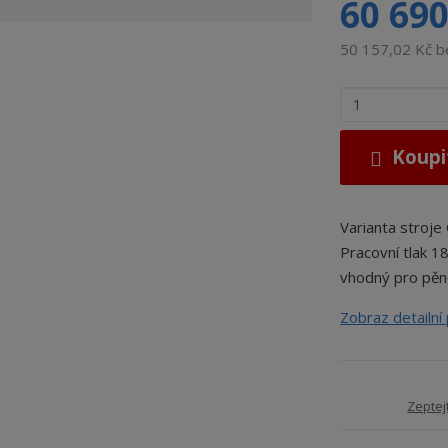
60 690
50 157,02 Kč 
Z
m
ě
Koupi
n
i
t
Varianta stroj
p
o
Pracovní tlak 1
č
vhodný pro pěno
e
Zobraz detailní
t
Zeptej