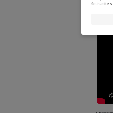
Souhlasíte s
jednodušš
S pracovn