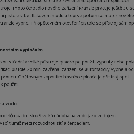
 zatěžování elektrické sítě a ke zvýšenému opotřebení spínacích
stroje. Proto čerpadlo nového zařízení Kränzle pracuje ještě 30 se
ení pistole v beztlakovém modu a teprve potom se motor nového
 Kränzle vypne. Při opětovném otevření pistole se přístroj sám o
čnostním vypínáním
sou střední a velké přístroje quadro po použití vypnuty nebo po
tříkací pistole 20 min. zavřená, zařízení se automaticky vypne a od
 proudu. Opětovným zapnutím hlavního spínače je přístroj opet
k použití.
 na vodu
odelů quadro slouží velká nádoba na vodu jako vodojem
vací tlumič mezi rozvodnou sítí a čerpadlem.