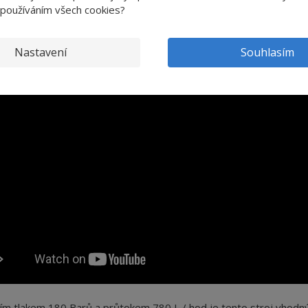
 používáním všech cookies?
í a rychlejší a je vhodné do provozů s velkou frekvencí mytí.
Nastavení
Souhlasím
ím tlakem 180 Barů a průtokem 780 L / hod je tento stroj vhodn