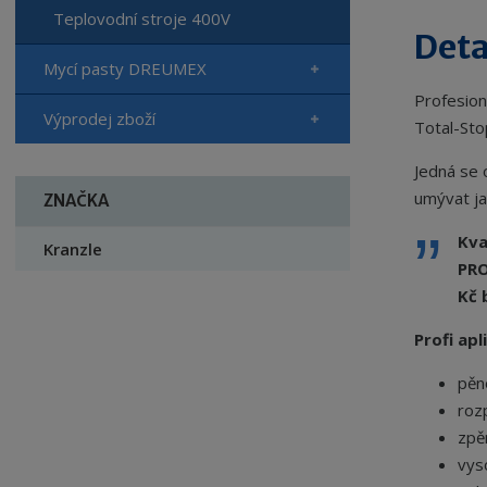
Teplovodní stroje 400V
Deta
Mycí pasty DREUMEX
Profesion
Výprodej zboží
Total-St
Jedná se 
umývat ja
ZNAČKA
Kva
Kranzle
PRO
Kč 
Profi ap
pěn
roz
zpě
vys