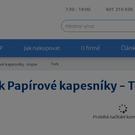
7:30 - 16:00
601 210 636
P
Jak nakupovat
O firmě
Člán
Tork
vé kapesníky - kopie
k Papírové kapesníky - 
Probíhá načítání ko