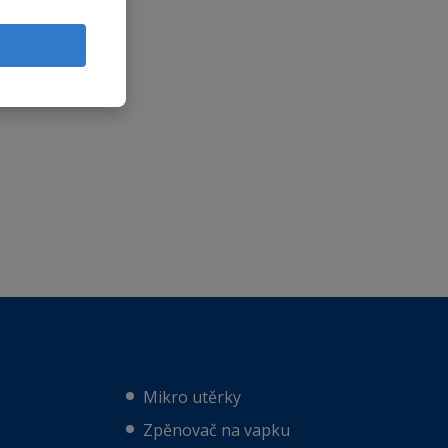
Mikro utěrky
Zpěnovač na vapku