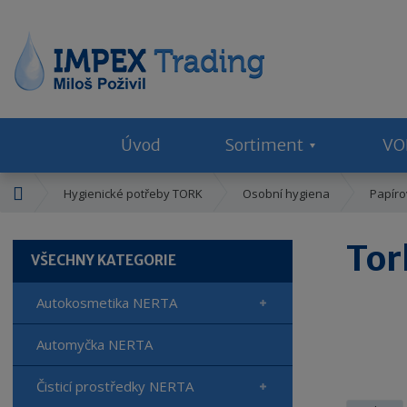
Úvod
Sortiment
VO
Ú
Hygienické potřeby TORK
Osobní hygiena
Papíro
v
o
Tor
d
VŠECHNY KATEGORIE
n
í
Autokosmetika NERTA
s
t
Automyčka NERTA
r
a
Čisticí prostředky NERTA
n