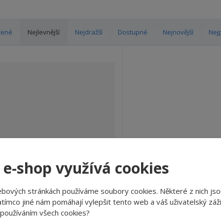
čené
Nejlevnější
Nejdražší
Dostupné
Nejnovější
Nej
 e-shop využívá cookies
k Premium papírové kapesníky
ebových stránkách používáme soubory cookies. Některé z nich jso
tímco jiné nám pomáhají vylepšit tento web a váš uživatelský záži
(140280)
 používáním všech cookies?