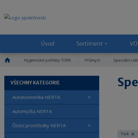
Úvod
Sortiment
VO
Ú
Hygienické potřeby TORK
Průmysl
Speciální utě
v
o
Spe
d
VŠECHNY KATEGORIE
n
í
Autokosmetika NERTA
s
t
Automyčka NERTA
r
a
Čisticí prostředky NERTA
n
a
Tork