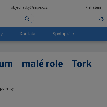
Přihlášení
objednavky@impex.cz
H
Vyhledat
l
e
d
ky
Kontakt
Spolupráce
a
n
ý
v
ý
um - malé role - Tork
r
a
z
mponenty