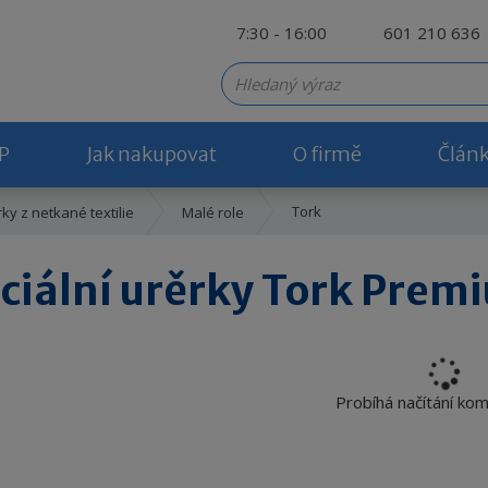
7:30 - 16:00
601 210 636
P
Jak nakupovat
O firmě
Člán
Tork
rky z netkané textilie
Malé role
ciální urěrky Tork Premi
Probíhá načítání ko