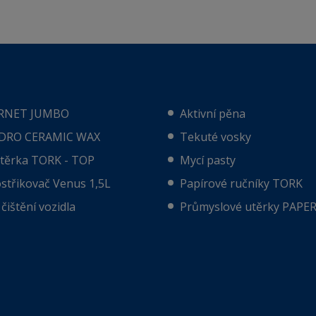
RNET JUMBO
Aktivní pěna
DRO CERAMIC WAX
Tekuté vosky
utěrka TORK - TOP
Mycí pasty
střikovač Venus 1,5L
Papírové ručníky TORK
čištění vozidla
Průmyslové utěrky PAPE