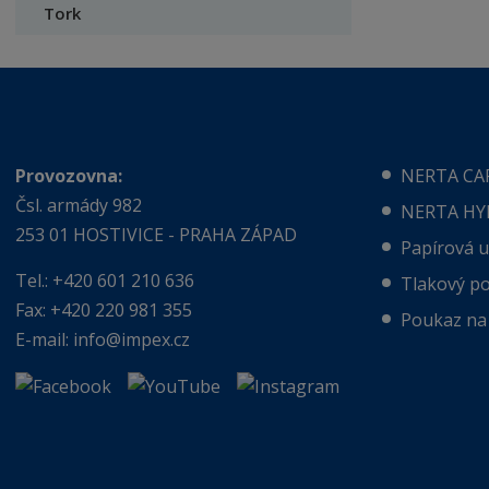
Tork
Provozovna:
NERTA CA
Čsl. armády 982
NERTA HY
253 01 HOSTIVICE - PRAHA ZÁPAD
Papírová 
Tel.: +420 601 210 636
Tlakový po
Fax: +420 220 981 355
Poukaz na 
E-mail:
info@impex.cz