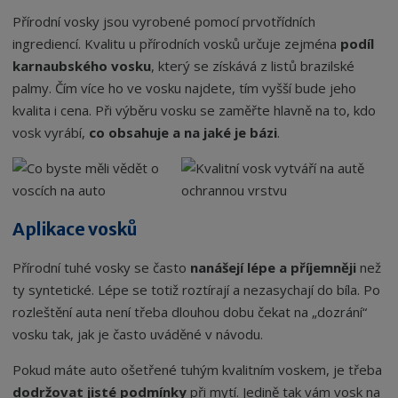
Přírodní vosky jsou vyrobené pomocí prvotřídních
ingrediencí. Kvalitu u přírodních vosků určuje zejména
podíl
karnaubského vosku
, který se získává z listů brazilské
palmy. Čím více ho ve vosku najdete, tím vyšší bude jeho
kvalita i cena. Při výběru vosku se zaměřte hlavně na to, kdo
vosk vyrábí,
co obsahuje a na jaké je bázi
.
Aplikace vosků
Přírodní tuhé vosky se často
nanášejí lépe a příjemněji
než
ty syntetické. Lépe se totiž roztírají a nezasychají do bíla. Po
rozleštění auta není třeba dlouhou dobu čekat na „dozrání“
vosku tak, jak je často uváděné v návodu.
Pokud máte auto ošetřené tuhým kvalitním voskem, je třeba
dodržovat jisté podmínky
při mytí. Jedině tak vám vosk na