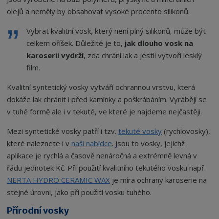
olejů a neměly by obsahovat vysoké procento silikonů.
Vybrat kvalitní vosk, který není plný silikonů, může být
celkem oříšek. Důležité je to,
jak dlouho vosk na
karoserii vydrží
, zda chrání lak a jestli vytvoří lesklý
film.
Kvalitní syntetický vosky vytváří ochrannou vrstvu, která
dokáže lak chránit i před kamínky a poškrábáním. Vyrábějí se
v tuhé formě ale i v tekuté, ve které je najdeme nejčastěji.
Mezi syntetické vosky patří i tzv.
tekuté vosky
(rychlovosky),
které naleznete i v
naší nabídce
. Jsou to vosky, jejichž
aplikace je
rychlá
a
časově nenáročná
a
extrémně levná
v
řádu jednotek Kč. Při použití kvalitního tekutého vosku např.
NERTA HYDRO CERAMIC WAX
je míra ochrany karoserie na
stejné úrovni, jako při použití vosku tuhého.
Přírodní vosky