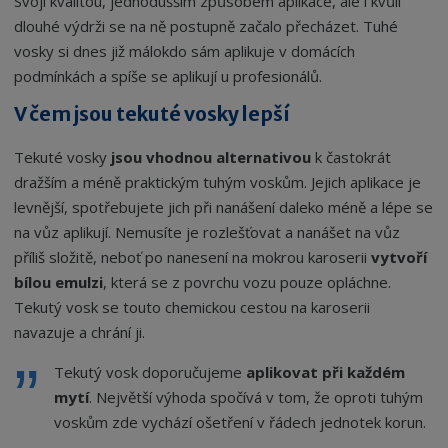
Svojí kvalitou, jednodušším způsobem aplikace, ale i kvůli
dlouhé výdrži se na ně postupně začalo přecházet. Tuhé
vosky si dnes již málokdo sám aplikuje v domácích
podmínkách a spíše se aplikují u profesionálů.
V čem jsou tekuté vosky lepší
Tekuté vosky
jsou vhodnou alternativou
k častokrát
dražším a méně praktickým tuhým voskům. Jejich aplikace je
levnější, spotřebujete jich při nanášení daleko méně a lépe se
na vůz aplikují. Nemusíte je rozlešťovat a nanášet na vůz
příliš složitě, neboť po nanesení na mokrou karoserii
vytvoří
bílou emulzi
, která se z povrchu vozu pouze opláchne.
Tekutý vosk se touto chemickou cestou na karoserii
navazuje a chrání ji.
Tekutý vosk doporučujeme
aplikovat při každém
mytí
. Největší výhoda spočívá v tom, že oproti tuhým
voskům zde vychází ošetření v řádech jednotek korun.