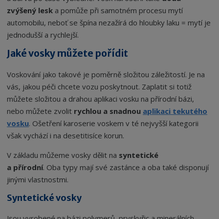
zvýšený lesk
a pomůže při samotném procesu mytí
automobilu, neboť se špína nezažírá do hloubky laku = mytí je
jednodušší a rychlejší.
Jaké vosky můžete pořídit
Voskování jako takové je poměrně složitou záležitostí. Je na
vás, jakou péči chcete vozu poskytnout. Zaplatit si totiž
můžete složitou a drahou aplikaci vosku na přírodní bázi,
nebo můžete zvolit
rychlou a snadnou
aplikaci tekutého
vosku
. Ošetření karoserie voskem v té nejvyšší kategorii
však vychází i na desetitisíce korun.
V základu můžeme vosky dělit na
syntetické
a přírodní
. Oba typy mají své zastánce a oba také disponují
jinými vlastnostmi.
Syntetické vosky
Jsou vyrobené na bázi polymerů, pryskyřic a minerálních