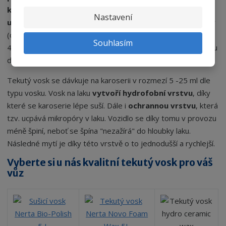
koncentrovanějších tekutých vosků 1x za několik
Nastavení
umytí
. Proces aplikace tekutého vosku není složitý, je rychlý
(cca 2 minuty i s oplachem) a zároveň je extrémně levný (1 -
Souhlasím
4 Kč). Díky tomu není potřeba na vosku šetřit a lze ho vozidlu
dopřát při každém mytí.
Tekutý vosk se dávkuje na karoserii v rozmezí 5 -25 ml dle
typu vosku. Vosk na laku
vytvoří hydrofobní vrstvu
, díky
které se karoserie lépe suší. Dále i
ochrannou vrstvu
, která
tzv. ucpává mikropóry v laku. Vozidlo se díky tomu v provozu
méně špiní, neboť se špína "nezažírá" do hloubky laku.
Následné mytí je díky této vrstvě o to jednodušší a rychlejší.
Vyberte si u nás kvalitní tekutý vosk pro váš
vůz