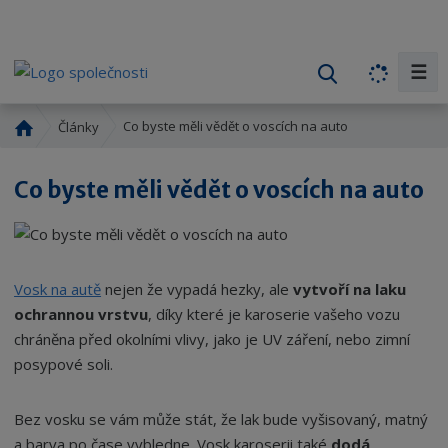
☰
V
y
h
Ú
Co byste měli vědět o voscích na auto
Články
l
v
o
e
Co byste měli vědět o voscích na auto
d
d
n
a
í
t
s
t
Vosk na autě
nejen že vypadá hezky, ale
vytvoří na laku
r
ochrannou vrstvu
, díky které je karoserie vašeho vozu
a
chráněna před okolními vlivy, jako je UV záření, nebo zimní
n
posypové soli.
a
Bez vosku se vám může stát, že lak bude vyšisovaný, matný
a barva po čase vybledne. Vosk karoserii také
dodá