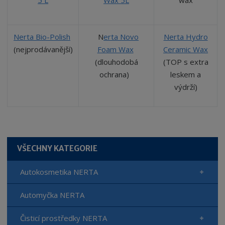
Nerta Bio-Polish
N
erta Novo
Nerta Hydro
(nejprodávanější)
Foam Wax
Ceramic Wax
(dlouhodobá
(TOP s extra
ochrana)
leskem a
výdrží)
VŠECHNY KATEGORIE
Autokosmetika NERTA
Automyčka NERTA
Čisticí prostředky NERTA