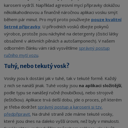
karoserii vydrží. Například agresivní mycí přípravky dokážou
několikahodinovou a finančně náročnou aplikaci vosku smýt
během pár minut. Pro mytí proto používejte
pouze kvalitní
šetrné přípravky
. U přírodních vosků dbejte pokynů
výrobce, protože jsou náchylné na detergenty (čisticí látky
obsažené v aktivních pěnách a autošamponech). V našem
odborném článku vám rádi vysvětlíme
správný postup
ručního mytí vozu
.
Tuhý, nebo tekutý vosk?
Vosky jsou k dostání jak v tuhé, tak v tekuté formě. Každý
z nich se nanáší jinak. Tuhé vosky jsou
na aplikaci složitější
,
podle typu se nanášejí ručně (houbičkou), nebo strojově
(leštičkou). Aplikace trvá delší dobu, jde o proces, při kterém
je třeba dodržet
správný postup a karoserii si tzv.
předpřipravit.
Na druhé straně zde máme tekuté vosky,
které jsou dnes na daleko vyšší úrovni, než byly v minulosti.