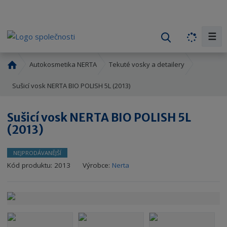
☰
V
y
h
Ú
Autokosmetika NERTA
Tekuté vosky a detailery
l
v
o
Sušicí vosk NERTA BIO POLISH 5L (2013)
e
d
d
n
a
Sušicí vosk NERTA BIO POLISH 5L
í
t
(2013)
s
t
r
NEJPRODÁVANĚJŠÍ
a
K
Kód produktu:
2013
Výrobce:
Nerta
n
ó
a
d
v
ý
r