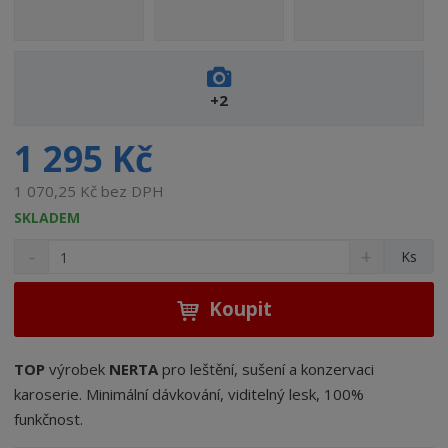
o
b
c
e
:
+2
5
4
1 295 Kč
1
3
1 070,25 Kč bez DPH
9
SKLADEM
3
S
N
8
Z
Ks
n
a
5
m
í
v
0
ě
ž
ý
Koupit
0
n
i
š
5
i
t
i
4
t
m
t
TOP
výrobek
NERTA
pro leštění, sušení a konzervaci
5
p
n
m
karoserie. Minimální dávkování, viditelný lesk, 100%
o
o
n
funkčnost.
ž
o
č
e