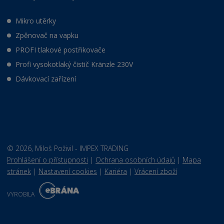
Mikro utěrky
Zpěnovač na vapku
PROFI tlakové postřikovače
Profi vysokotlaký čistič Kränzle 230V
Dávkovací zařízení
© 2026, Miloš Poživil - IMPEX TRADING
Prohlášení o přístupnosti
|
Ochrana osobních údajů
|
Mapa
stránek
|
Nastavení cookies
|
Kariéra
|
Vrácení zboží
E
B
VYROBILA
R
Á
N
VISA
MasterCard
Maestro
A