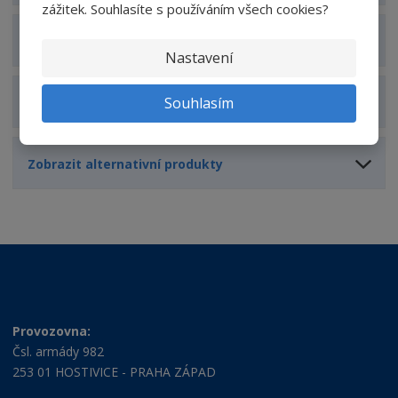
zážitek. Souhlasíte s používáním všech cookies?
Zobrazit hodnocení produktu
Nastavení
Souhlasím
Zobrazit související produkty
Zobrazit alternativní produkty
Provozovna:
Čsl. armády 982
253 01 HOSTIVICE - PRAHA ZÁPAD