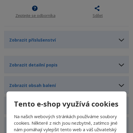
s
ž
t
s
t
v
t
Zeptejte se odborníka
Sdílet
í
v
í
Zobrazit příslušenství
Zobrazit detailní popis
Zobrazit obsah balení
Tento e-shop využívá cookies
Zobrazit specifikační body
Na našich webových stránkách používáme soubory
cookies. Některé z nich jsou nezbytné, zatímco jiné
Zobrazit technické parametry
nám pomáhají vylepšit tento web a váš uživatelský