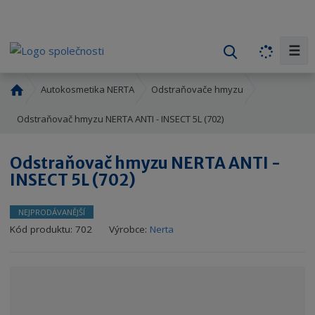
☰
V
y
h
Ú
Autokosmetika NERTA
Odstraňovače hmyzu
l
v
o
Odstraňovač hmyzu NERTA ANTI - INSECT 5L (702)
e
d
d
n
a
Odstraňovač hmyzu NERTA ANTI -
í
t
INSECT 5L (702)
s
t
r
NEJPRODÁVANĚJŠÍ
a
K
Kód produktu:
702
Výrobce:
Nerta
n
ó
a
d
v
ý
r