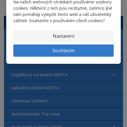
Na našich webových stránkách používáme soubory
cookies. Některé z nich jsou nezbytné, zatímco jiné
nám pomáhají vylepšit tento web a váš uživatelský
zážitek. Souhlasíte s používáním všech cookies?
VŠECHNY KATEGORIE
Autokosmetika NERTA
Nastavení
Automyčka NERTA
Souhlasím
Čisticí prostředky NERTA
Doplňkový sortiment NERTA
Aplikační zařízení NERTA
Dávkovací zařízení
Autokosmetika Top Gear
Hygienické potřeby TORK