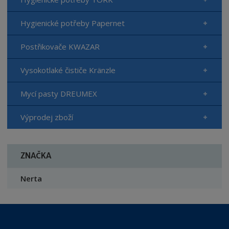
Hygienické potřeby Papernet
Postřikovače KWAZAR
Vysokotlaké čističe Kränzle
Mycí pasty DREUMEX
Výprodej zboží
ZNAČKA
Nerta