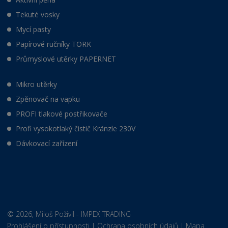
Tekuté vosky
Mycí pasty
Papírové ručníky TORK
Průmyslové utěrky PAPERNET
Mikro utěrky
Zpěnovač na vapku
PROFI tlakové postřikovače
Profi vysokotlaký čistič Kränzle 230V
Dávkovací zařízení
© 2026, Miloš Poživil - IMPEX TRADING
Prohlášení o přístupnosti
|
Ochrana osobních údajů
|
Mapa