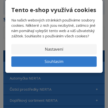
Zobrazit alternativní produkty
Tento e-shop využívá cookies
Soubory ke stažení
Na našich webových stránkách používáme soubory
cookies. Některé z nich jsou nezbytné, zatímco jiné
nám pomáhají vylepšit tento web a váš uživatelský
Aktivní pěny NERTA - postupy mytí - kopie
pdf
(552.05 Kb)
zážitek. Souhlasíte s používáním všech cookies?
Nastavení
VŠECHNY KATEGORIE
Souhlasím
Autokosmetika NERTA
Automyčka NERTA
Čisticí prostředky NERTA
Doplňkový sortiment NERTA