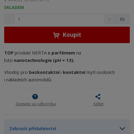
SKLADEM
S
N
Z
Ks
n
a
m
í
v
ě
ž
ý
Koupit
n
i
š
i
t
i
t
m
t
TOP
produkt NERTA
s parfémem
na
p
n
m
bázi
nanotechnologie (pH = 13).
o
o
n
ž
o
č
Vhodný pro
bezkontaktní
i
kontaktní
mytí osobních
s
ž
e
i nákladních automobilů.
t
s
t
v
t
í
v
í
Zeptejte se odborníka
Sdílet
Zobrazit příslušenství