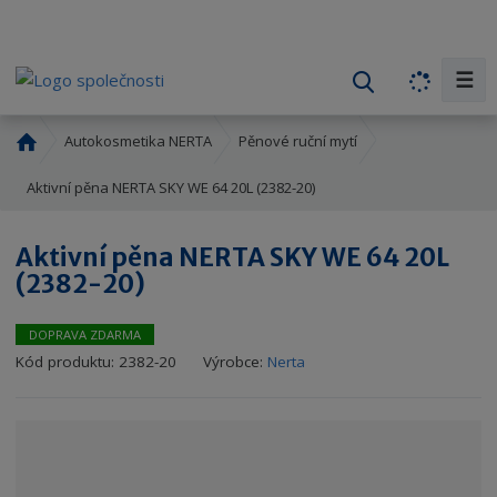
☰
V
y
h
Ú
Autokosmetika NERTA
Pěnové ruční mytí
l
v
o
Aktivní pěna NERTA SKY WE 64 20L (2382-20)
e
d
d
n
a
Aktivní pěna NERTA SKY WE 64 20L
í
t
(2382-20)
s
t
r
DOPRAVA ZDARMA
a
K
Kód produktu:
2382-20
Výrobce:
Nerta
n
ó
a
d
v
ý
r