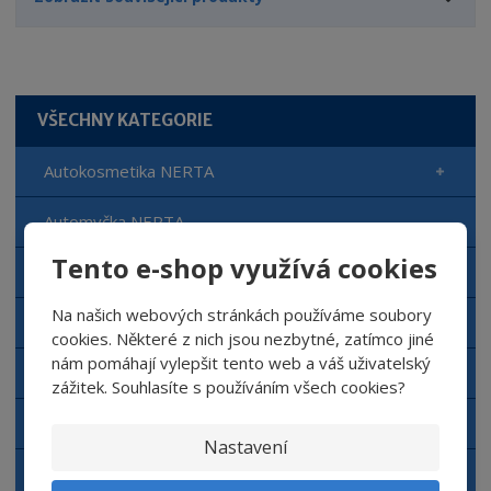
VŠECHNY KATEGORIE
Autokosmetika NERTA
Automyčka NERTA
Tento e-shop využívá cookies
Čisticí prostředky NERTA
Na našich webových stránkách používáme soubory
Doplňkový sortiment NERTA
cookies. Některé z nich jsou nezbytné, zatímco jiné
nám pomáhají vylepšit tento web a váš uživatelský
Aplikační zařízení NERTA
zážitek. Souhlasíte s používáním všech cookies?
Dávkovací zařízení
Nastavení
Autokosmetika Top Gear