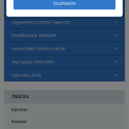
Souhlasím
Hygienické potřeby TORK
Hygienické potřeby Papernet
Postřikovače KWAZAR
Vysokotlaké čističe Kränzle
Mycí pasty DREUMEX
Výprodej zboží
ZNAČKA
Kärcher
Kwazar