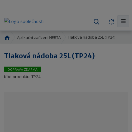
☰
V
y
h
Ú
Tlaková nádoba 25L (TP24)
Aplikační zařízení NERTA
l
v
o
e
Tlaková nádoba 25L (TP24)
d
d
n
a
í
DOPRAVA ZDARMA
t
s
Kód produktu:
TP24
t
r
a
n
a