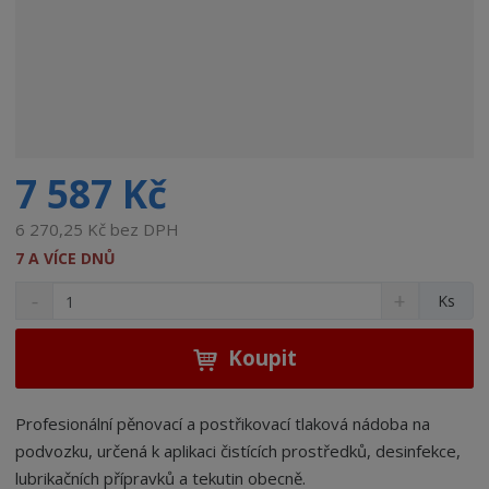
7 587 Kč
6 270,25 Kč bez DPH
7 A VÍCE DNŮ
S
N
Z
Ks
n
a
m
í
v
ě
ž
ý
Koupit
n
i
š
i
t
i
t
m
t
Profesionální pěnovací a postřikovací tlaková nádoba na
p
n
m
podvozku, určená k aplikaci čistících prostředků, desinfekce,
o
o
n
lubrikačních přípravků a tekutin obecně.
ž
o
č