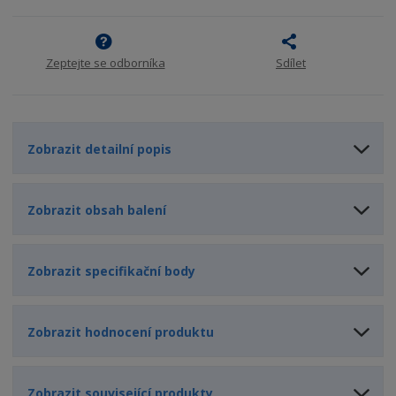
s
ž
e
t
s
t
v
t
Zeptejte se odborníka
Sdílet
í
v
í
Zobrazit detailní popis
Zobrazit obsah balení
Zobrazit specifikační body
Zobrazit hodnocení produktu
Zobrazit související produkty