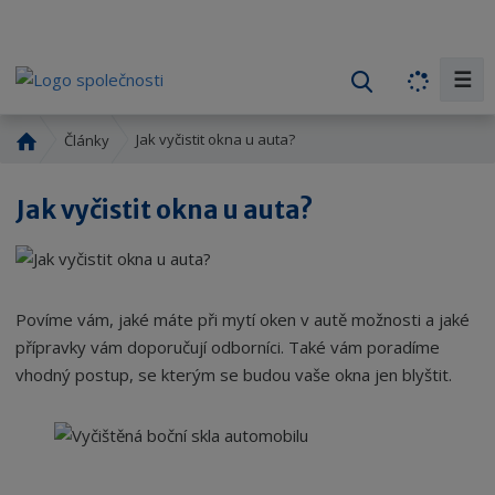
☰
V
y
h
Ú
Jak vyčistit okna u auta?
Články
l
v
o
e
Jak vyčistit okna u auta?
d
d
n
a
í
t
s
t
Povíme vám, jaké máte při mytí oken v autě možnosti a jaké
r
přípravky vám doporučují odborníci. Také vám poradíme
a
vhodný postup, se kterým se budou vaše okna jen blyštit.
n
a