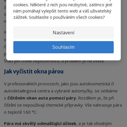
cookies. Některé z nich jsou nezbytné, zatímco jiné
zároveň i velmi agresivní. Proto je způsob čištění oken
nám pomáhají vylepšit tento web a váš uživatelský
s čpavkovými čističi zastaralý a v podstatě i do jisté míry
zážitek. Souhlasíte s používáním všech cookies?
nebezpečný.
Nastavení
Přípravky, které mají vyšší obsah čpavku, umí takzvaně
vybělit a napadnout celou řadu materiálů ve vozidle. Při
čištění oken takovým přípravkem se může stát, že
Souhlasím
potřísníme a včas neotřeme plasty, kůži nebo nebo displej.
Stačí jen chvíle nepozornosti, a problém je na světě.
Jak vyčistit okna párou
V profesionálních provozech, jako jsou autokosmetická či
autodetailingová centra a vybrané automyčky, se setkáme
s
čištěním oken auta pomocí páry
. Rozdílem je, že při
čištění se nepoužívají chemické přípravky. Vše nahrazuje pára
o teplotě 160 °C.
Pára má skvělý odmašťující účinek
, a je tak vhodným