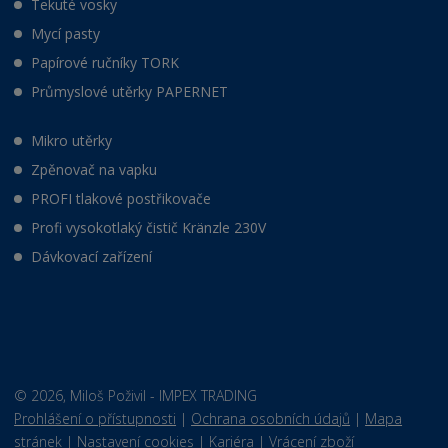
Tekuté vosky
Mycí pasty
Papírové ručníky TORK
Průmyslové utěrky PAPERNET
Mikro utěrky
Zpěnovač na vapku
PROFI tlakové postřikovače
Profi vysokotlaký čistič Kränzle 230V
Dávkovací zařízení
© 2026, Miloš Poživil - IMPEX TRADING
Prohlášení o přístupnosti
|
Ochrana osobních údajů
|
Mapa
stránek
|
Nastavení cookies
|
Kariéra
|
Vrácení zboží