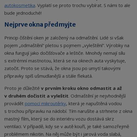
autokosmetika
. Vyplatí se proto trochu vybírat. S námi to ale
bude jednoduché!
Nejprve okna předmyjte
Princip čištění oken je založený na odmaštění. Lidé si však
pojem „odmaštění“ pletou s pojmem „vyleštění“. Výrobky na
okna fungují jako dočišťovače a leštiče. Mnohdy nemají sílu
s extrémní mastnotou, která se na oknech auta vyskytuje,
zatočit. Proto se stává, že okna jsou po umytí takovými
přípravky spíš ušmudlanější a stále flekatá.
Proto je důležité
v prvním kroku okno odmastit a až
v druhém dočistit a vyleštit
. Odmaštění je nejvhodnější
provádět
pomocí mikroutěrky
, která je napuštěná vodou
s trochou přípravku na nádobí. Tím narušíte a strhnete z okna
mastný film, který se do interiéru vozu dostává skrz
ventilaci. V případě, kdy se v autě kouří, je také samozřejmě
problémem nikotin. Na něj může být i jarová voda slabá,