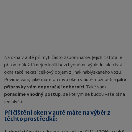
Na okna v autě při mytí často zapomínáme. Jejich čistota je
přitom důležitá nejen kvůli bezchybnému výhledu, ale čistá
okna také nekazí celkový dojem z jinak nablýskaného vozu.
Povíme vám, jaké máte při mytí oken v autě možnosti a
jaké
přípravky vám doporučují odborníci
. Také vám
poradíme vhodný postup
, se kterým se budou vaše okna
jen blyštit.
Při čištění oken v autě máte na výběr z
těchto prostředků:
1.
domácí čističe
z drogerie (například CLIN, IRON, a další)