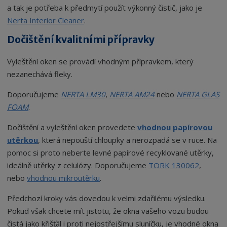
a tak je potřeba k předmytí použít výkonný čistič, jako je
Nerta Interior Cleaner
.
Dočištění kvalitními přípravky
Vyleštění oken se provádí vhodným přípravkem, který
nezanechává fleky.
Doporučujeme
NERTA LM30
,
NERTA AM24
nebo
NERTA GLAS
FOAM
.
Dočištění a vyleštění oken provedete
vhodnou papírovou
utěrkou
, která nepouští chloupky a nerozpadá se v ruce. Na
pomoc si proto neberte levné papírové recyklované utěrky,
ideálně utěrky z celulózy. Doporučujeme
TORK 130062
,
nebo
vhodnou mikroutěrku
.
Předchozí kroky vás dovedou k velmi zdařilému výsledku.
Pokud však chcete mít jistotu, že okna vašeho vozu budou
čistá jako křišťál i proti nejostřejšímu sluníčku, je vhodné okna