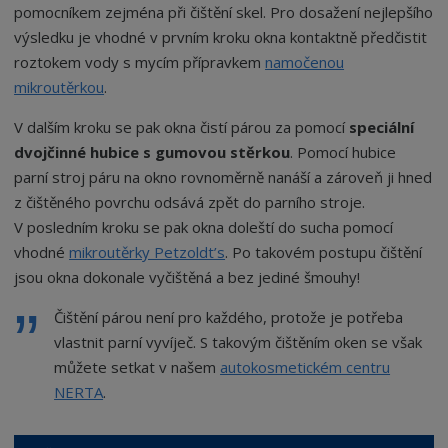
pomocníkem zejména při čištění skel. Pro dosažení nejlepšího
výsledku je vhodné v prvním kroku okna kontaktně předčistit
roztokem vody s mycím přípravkem
namočenou
mikroutěrkou
.
V dalším kroku se pak okna čistí párou za pomocí
speciální
dvojčinné hubice s gumovou stěrkou
. Pomocí hubice
parní stroj páru na okno rovnoměrně nanáší a zároveň ji hned
z čištěného povrchu odsává zpět do parního stroje.
V posledním kroku se pak okna doleští do sucha pomocí
vhodné
mikroutěrky Petzoldt’s
. Po takovém postupu čištění
jsou okna dokonale vyčištěná a bez jediné šmouhy!
Čištění párou není pro každého, protože je potřeba
vlastnit parní vyvíječ. S takovým čištěním oken se však
můžete setkat v našem
autokosmetickém centru
NERTA
.