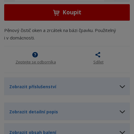
n
a
m
í
v
ě
ž
ý
Koupit
n
i
š
i
t
i
t
m
t
Pěnový čistič oken a zrcátek na bázi čpavku. Použitelný
p
n
m
i v domácnosti.
o
o
n
ž
o
č
s
ž
e
t
s
t
Zeptejte se odborníka
Sdílet
v
t
í
v
í
Zobrazit příslušenství
Zobrazit detailní popis
Zobrazit obsah balení