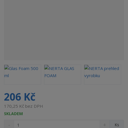
o
b
c
e
:
5
4
1
3
9
3
8
0
5
0
206 Kč
1
8
170,25 Kč bez DPH
7
SKLADEM
S
N
Z
Ks