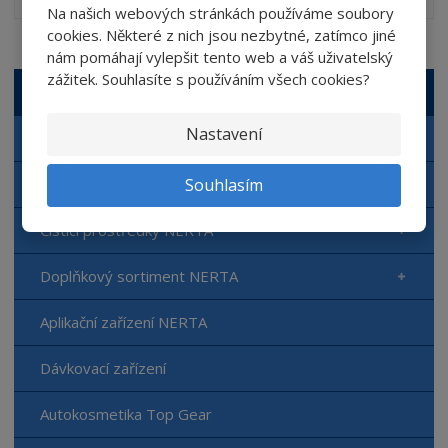
Na našich webových stránkách používáme soubory
cookies. Některé z nich jsou nezbytné, zatímco jiné
nám pomáhají vylepšit tento web a váš uživatelský
zážitek. Souhlasíte s používáním všech cookies?
VŠECHNY KATEGORIE
Nastavení
Autokosmetika NERTA
Souhlasím
Automyčka NERTA
Čisticí prostředky NERTA
Doplňkový sortiment NERTA
Aplikační zařízení NERTA
Dávkovací zařízení
Autokosmetika Top Gear