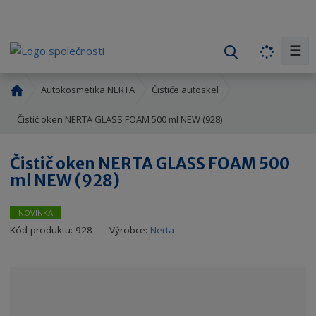
☰
V
y
h
Ú
Autokosmetika NERTA
Čističe autoskel
l
v
o
Čistič oken NERTA GLASS FOAM 500 ml NEW (928)
e
d
d
n
a
Čistič oken NERTA GLASS FOAM 500
í
t
ml NEW (928)
s
t
r
NOVINKA
a
K
Kód produktu:
928
Výrobce:
Nerta
n
ó
a
d
v
ý
r