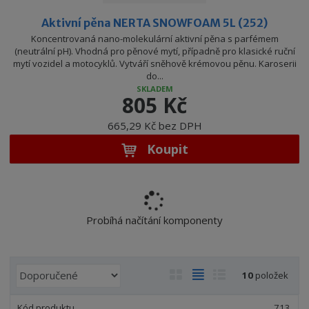
Aktivní pěna NERTA SNOWFOAM 5L (252)
Koncentrovaná nano-molekulární aktivní pěna s parfémem
(neutrální pH). Vhodná pro pěnové mytí, případně pro klasické ruční
mytí vozidel a motocyklů. Vytváří sněhově krémovou pěnu. Karoserii
do...
SKLADEM
805 Kč
665,29 Kč bez DPH
Koupit
Probíhá načítání komponenty
Ř
O
T
Ř
10
položek
a
b
a
á
z
r
b
d
713