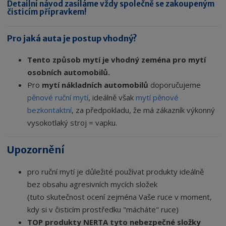
Detailní návod zasíláme vždy společně se zakoupeným
čisticím přípravkem!
Pro jaká auta je postup vhodný?
Tento způsob mytí je vhodný zeména pro mytí
osobních automobilů.
Pro
mytí nákladních automobilů
doporučujeme
pěnové ruční mytí
, ideálně však
mytí pěnové
bezkontaktní
, za předpokladu, že má zákazník výkonný
vysokotlaký stroj = vapku.
Upozornění
pro ruční mytí je důležité používat produkty ideálně
bez obsahu agresivních mycích složek
(tuto skutečnost ocení zejména Vaše ruce v moment,
kdy si v čisticím prostředku "mácháte" ruce)
TOP p
rodukty NERTA tyto nebezpečné složky