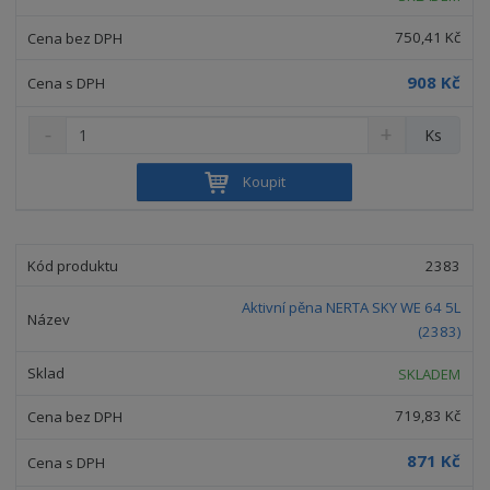
v
t
í
v
750,41 Kč
í
908 Kč
S
N
Z
Ks
n
a
m
í
v
ě
Koupit
ž
ý
n
i
š
i
t
i
t
m
t
2383
p
n
m
o
o
n
Aktivní pěna NERTA SKY WE 64 5L
ž
o
č
(2383)
s
ž
e
t
s
t
SKLADEM
v
t
í
v
719,83 Kč
í
871 Kč