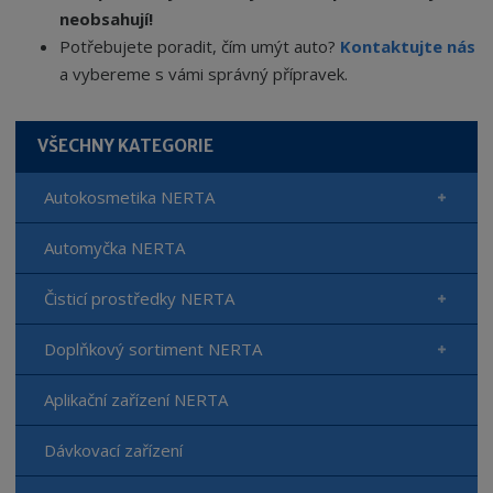
neobsahují!
Potřebujete poradit, čím umýt auto?
Kontaktujte nás
a vybereme s vámi správný přípravek.
VŠECHNY KATEGORIE
Autokosmetika NERTA
Automyčka NERTA
Čisticí prostředky NERTA
Doplňkový sortiment NERTA
Aplikační zařízení NERTA
Dávkovací zařízení