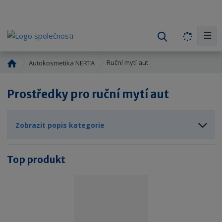
☰
V
y
h
Ú
Ruční mytí aut
Autokosmetika NERTA
l
v
o
e
Prostředky pro ruční mytí aut
d
d
n
a
í
t
Zobrazit popis kategorie
s
t
r
Top produkt
a
n
a