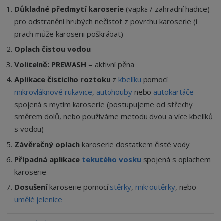
í
v
Důkladné předmytí karoserie
(vapka / zahradní hadice)
í
pro odstranění hrubých nečistot z povrchu karoserie (i
prach může karoserii poškrábat)
Oplach čistou vodou
Volitelně: PREWASH
= aktivní pěna
Aplikace čisticího roztoku
z
kbelíku
pomocí
mikrovláknové rukavice
,
autohouby
nebo
autokartáče
spojená s mytím karoserie (postupujeme od střechy
směrem dolů, nebo používáme metodu dvou a více kbelíků
s vodou)
Závěrečný oplach
karoserie dostatkem čisté vody
Případná aplikace
tekutého vosku
spojená s oplachem
karoserie
Dosušení
karoserie pomocí
stěrky
,
mikroutěrky
, nebo
umělé jelenice