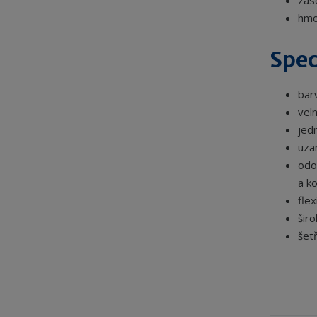
zás
hmo
Spec
bar
vel
jed
uza
odol
a k
flex
širo
šet