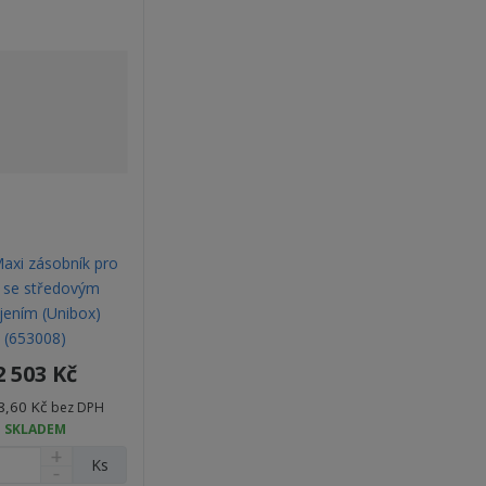
axi zásobník pro
e se středovým
jením (Unibox)
(653008)
2 503 Kč
8,60 Kč
bez DPH
SKLADEM
N
Ks
S
a