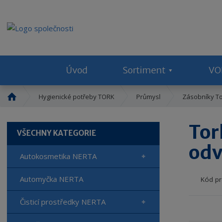
Úvod
Sortiment
VO
Ú
Hygienické potřeby TORK
Průmysl
Zásobníky T
v
o
Tor
d
VŠECHNY KATEGORIE
n
odv
í
Autokosmetika NERTA
s
t
Automyčka NERTA
Kód pr
r
a
Čisticí prostředky NERTA
n
a