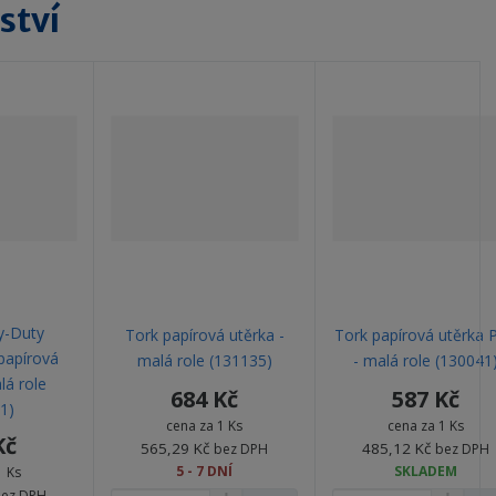
ství
y-Duty
Tork papírová utěrka -
Tork papírová utěrka P
papírová
malá role (131135)
- malá role (130041
lá role
684 Kč
587 Kč
1)
cena za 1 Ks
cena za 1 Ks
Kč
565,29 Kč
485,12 Kč
bez DPH
bez DPH
5 - 7 DNÍ
SKLADEM
1 Ks
ez DPH