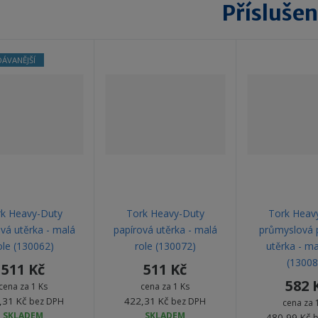
Příslušen
3
6
ÁVANĚJŠÍ
k Heavy-Duty
Tork Heavy-Duty
Tork Heav
vá utěrka - malá
papírová utěrka - malá
průmyslová 
ole (130062)
role (130072)
utěrka - ma
(13008
511 Kč
511 Kč
582 
cena za 1 Ks
cena za 1 Ks
,31 Kč
422,31 Kč
bez DPH
bez DPH
cena za 
SKLADEM
SKLADEM
480,99 Kč
b