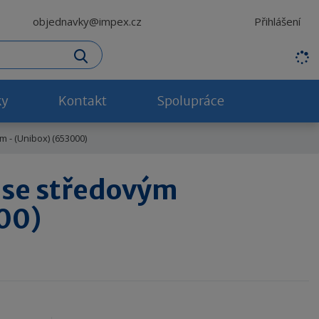
Přihlášení
objednavky@impex.cz
H
Vyhledat
l
e
d
ky
Kontakt
Spolupráce
a
n
 - (Unibox) (653000)
ý
v
ý
e se středovým
r
a
00)
z