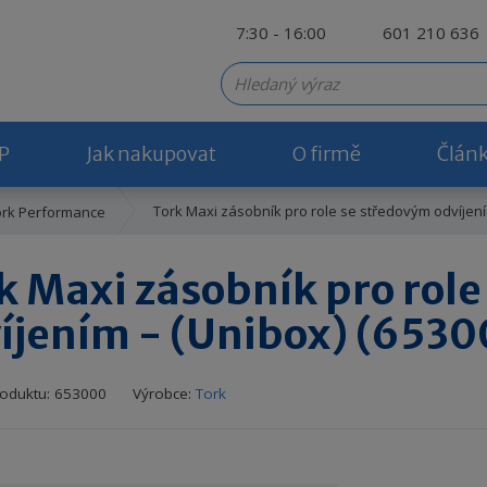
7:30 - 16:00
601 210 636
P
Jak nakupovat
O firmě
Člán
Tork Maxi zásobník pro role se středovým odvíjením
ork Performance
k Maxi zásobník pro rol
íjením - (Unibox) (6530
K
K
oduktu:
653000
Výrobce:
Tork
ó
ó
d
d
v
d
ý
o