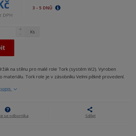
Kč
3 - 5 DNŮ
ez DPH
N
Ks
S
a
n
v
í
ý
it
ž
š
i
i
t
t
ržák na stěnu pro malé role Tork (systém W2). Vyroben
m
m
n
o materiálu. Tork role je v zásobníku Velmi pěkné provedení.
n
o
o
ž
 popis
ž
s
s
t
t
v
v
í
í
te se odborníka
Sdílet