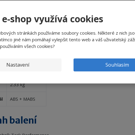
m W2
 e-shop využívá cookies
Bílá a tyrkysová
ebových stránkách používáme soubory cookies. Některé z nich jso
tímco jiné nám pomáhají vylepšit tento web a váš uživatelský záži
447 mm
 používáním všech cookies?
328 mm
Nastavení
Souhlasím
a
302 mm
2.33 kg
ál
ABS + MABS
h balení