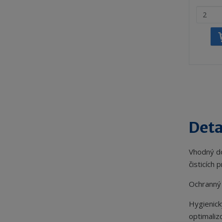
Z
m
ě
n
i
t
p
o
č
e
t
Deta
Vhodný do
čisticích
Ochranný 
Hygienick
optimaliz