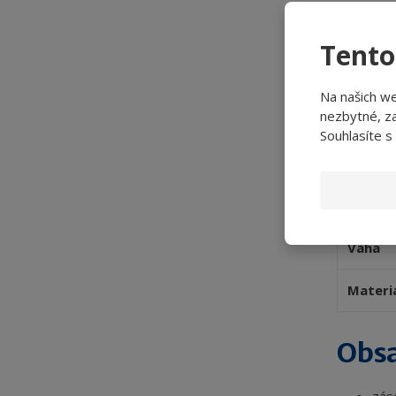
Systé
Tento
Barva
Na našich w
nezbytné, za
Výška
Souhlasíte s
Šířka
Hloubk
Váha
Materi
Obsa