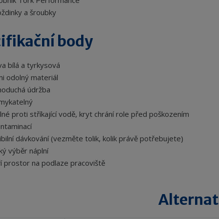
obník Tork Performance
ždinky a šroubky
ifikační body
va bílá a tyrkysová
mi odolný materiál
noduchá údržba
mykatelný
né proti stříkající vodě, kryt chrání role před poškozením
ontaminací
ibilní dávkování (vezměte tolik, kolik právě potřebujete)
ký výběr náplní
ří prostor na podlaze pracoviště
Alternat