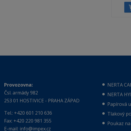
ě
n
i
t
p
o
č
e
t
Provozovna:
NERTA CA
Čsl. armády 982
NERTA HY
253 01 HOSTIVICE - PRAHA ZÁPAD
Papírová 
Tel.: +420 601 210 636
Tlakový po
Fax: +420 220 981 355
Poukaz na 
E-mail:
info@impex.cz