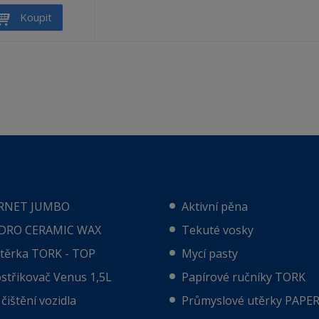
n
v
Koupit
í
ý
ž
š
i
i
t
t
m
m
n
n
o
o
ž
ž
s
s
t
t
v
v
í
í
RNET JUMBO
Aktivní pěna
DRO CERAMIC WAX
Tekuté vosky
utěrka TORK - TOP
Mycí pasty
střikovač Venus 1,5L
Papírové ručníky TORK
čištění vozidla
Průmyslové utěrky PAPE