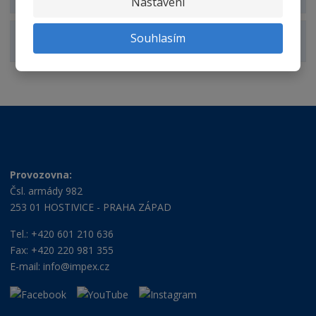
Nastavení
Souhlasím
Zobrazit alternativní produkty
Provozovna:
Čsl. armády 982
253 01 HOSTIVICE - PRAHA ZÁPAD
Tel.: +420 601 210 636
Fax: +420 220 981 355
E-mail:
info@impex.cz