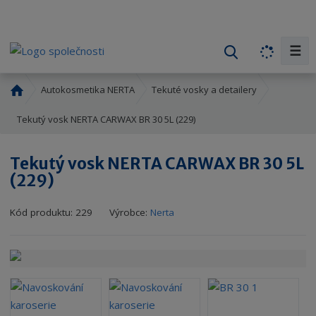
☰
V
y
h
Ú
Autokosmetika NERTA
Tekuté vosky a detailery
l
v
o
Tekutý vosk NERTA CARWAX BR 30 5L (229)
e
d
d
n
a
Tekutý vosk NERTA CARWAX BR 30 5L
í
t
(229)
s
t
K
r
Kód produktu:
229
Výrobce:
Nerta
ó
a
d
n
v
a
ý
r
o