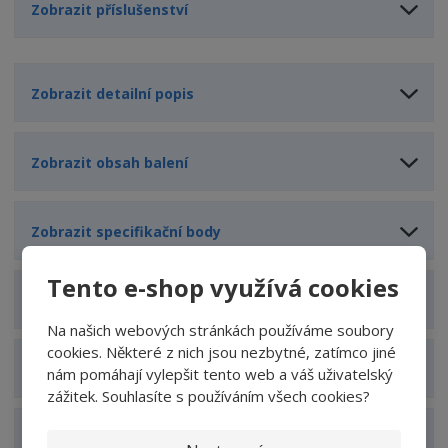
Zobrazit příslušenství
Zobrazit detailní popis
Zobrazit obsah balení
Zobrazit specifikační body
Tento e-shop využívá cookies
Zobrazit technické parametry
Na našich webových stránkách používáme soubory
cookies. Některé z nich jsou nezbytné, zatímco jiné
Zobrazit hodnocení produktu
nám pomáhají vylepšit tento web a váš uživatelský
zážitek. Souhlasíte s používáním všech cookies?
Zobrazit související produkty