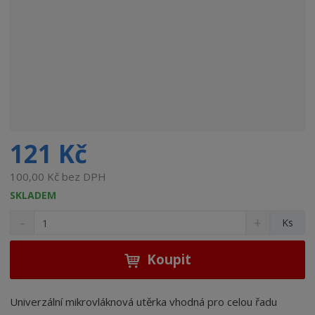
121 Kč
100,00 Kč bez DPH
SKLADEM
S
N
Z
Ks
n
a
m
í
v
ě
ž
ý
Koupit
n
i
š
i
t
i
t
m
t
Univerzální mikrovláknová utěrka vhodná pro celou řadu
p