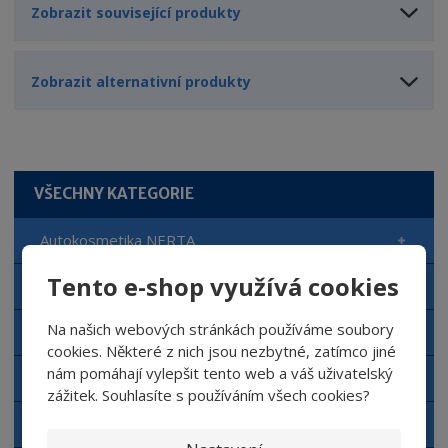
Zobrazit související produkty
Zobrazit alternativní produkty
VŠECHNY KATEGORIE
Autokosmetika NERTA
Tento e-shop využívá cookies
Automyčka NERTA
Na našich webových stránkách používáme soubory
Čisticí prostředky NERTA
cookies. Některé z nich jsou nezbytné, zatímco jiné
nám pomáhají vylepšit tento web a váš uživatelský
Doplňkový sortiment NERTA
zážitek. Souhlasíte s používáním všech cookies?
Aplikační zařízení NERTA