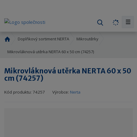
☰
V
y
h
Ú
Doplňkový sortiment NERTA
Mikroutěrky
l
v
o
Mikrovláknová utěrka NERTA 60 x 50 cm (74257)
e
d
d
n
a
Mikrovláknová utěrka NERTA 60 x 50
í
t
cm (74257)
s
t
r
Kód produktu:
74257
Výrobce:
Nerta
a
n
a