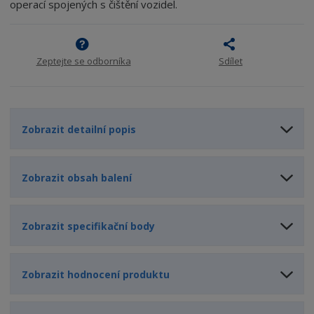
n
m
operací spojených s čištění vozidel.
o
o
n
ž
o
č
s
ž
e
t
s
t
Zeptejte se odborníka
Sdílet
v
t
í
v
í
Zobrazit detailní popis
Zobrazit obsah balení
Zobrazit specifikační body
Zobrazit hodnocení produktu