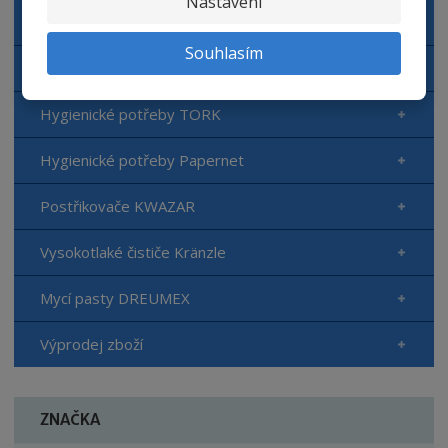
Nastavení
Dávkovací zařízení
Souhlasím
Autokosmetika Top Gear
Hygienické potřeby TORK
Hygienické potřeby Papernet
Postřikovače KWAZAR
Vysokotlaké čističe Kränzle
Mycí pasty DREUMEX
Výprodej zboží
ZNAČKA