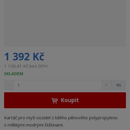
1 392 Kč
1 150,41 Kč bez DPH
SKLADEM
S
N
Z
Ks
n
a
m
í
v
ě
ž
ý
Koupit
n
i
š
i
t
i
t
m
t
Kartáč pro mytí vozidel z bílého pěnového polypropylenu
p
n
m
s měkkými modrými štětinami.
o
o
n