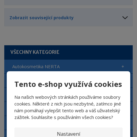
Zobrazit související produkty
VŠECHNY KATEGORIE
Autokosmetika NERTA
Automyčka NERTA
Tento e-shop využívá cookies
Čisticí prostředky NERTA
Na našich webových stránkách používáme soubory
cookies. Některé z nich jsou nezbytné, zatímco jiné
Doplňkový sortiment NERTA
nám pomáhají vylepšit tento web a váš uživatelský
zážitek. Souhlasíte s používáním všech cookies?
Aplikační zařízení NERTA
Nastavení
Dávkovací zařízení