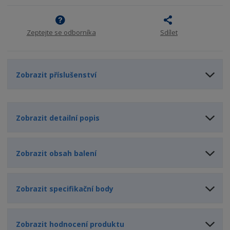
ž
o
č
s
ž
e
t
s
t
Zeptejte se odborníka
Sdílet
v
t
í
v
í
Zobrazit příslušenství
Zobrazit detailní popis
Zobrazit obsah balení
Zobrazit specifikační body
Zobrazit hodnocení produktu