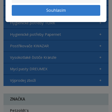
Souhlasím
Autokosmetika Top Gear
Hygienické potřeby TORK
Hygienické potřeby Papernet
Postřikovače KWAZAR
Vysokotlaké čističe Kränzle
Mycí pasty DREUMEX
Výprodej zboží
ZNAČKA
Petzoldt's