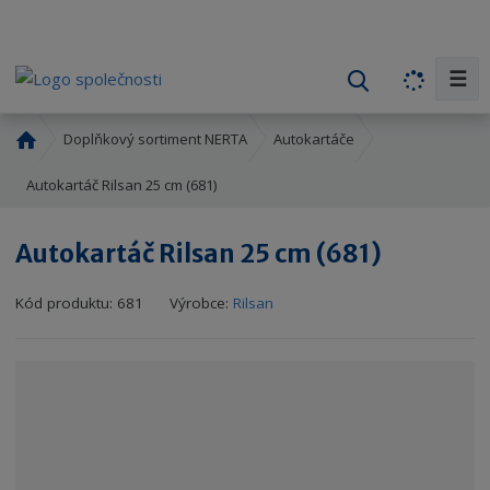
☰
V
y
h
Ú
Doplňkový sortiment NERTA
Autokartáče
l
v
o
Autokartáč Rilsan 25 cm (681)
e
d
d
n
a
Autokartáč Rilsan 25 cm (681)
í
t
s
Kód produktu:
681
Výrobce:
Rilsan
t
r
a
n
a