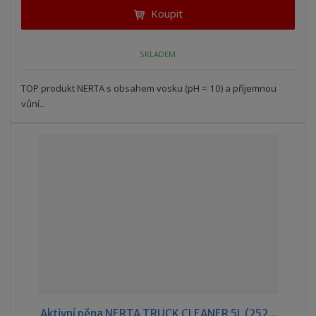
t
i
Koupit
t
m
t
p
n
m
o
o
n
SKLADEM
ž
o
č
s
ž
e
t
s
TOP produkt NERTA s obsahem vosku (pH = 10) a příjemnou
t
v
t
vůní...
í
v
í
Aktivní pěna NERTA TRUCK CLEANER 5L (252...