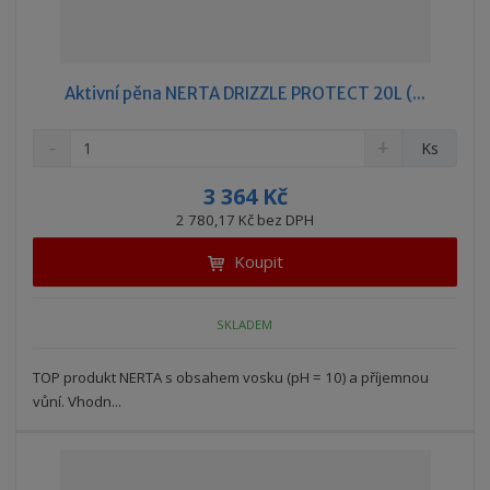
Aktivní pěna NERTA DRIZZLE PROTECT 20L (...
S
N
Z
Ks
n
a
m
í
v
ě
3 364 Kč
ž
ý
n
2 780,17 Kč bez DPH
i
š
i
t
i
Koupit
t
m
t
p
n
m
o
o
n
SKLADEM
ž
o
č
s
ž
e
t
s
TOP produkt NERTA s obsahem vosku (pH = 10) a příjemnou
t
v
t
vůní. Vhodn...
í
v
í