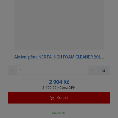
Aktivní pěna NERTA HIGH FOAM CLEANER 20L...
S
N
Z
Ks
n
a
m
í
v
ě
2 904 Kč
ž
ý
n
2 400,00 Kč bez DPH
i
š
i
t
i
Koupit
t
m
t
p
n
m
o
o
n
SKLADEM
ž
o
č