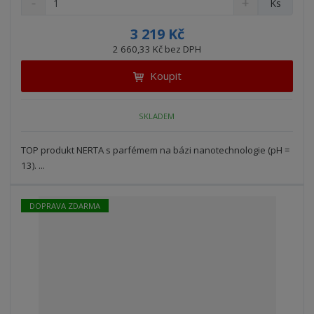
Ks
n
a
m
í
v
ě
3 219 Kč
ž
ý
n
2 660,33 Kč bez DPH
i
š
i
t
i
Koupit
t
m
t
p
n
m
o
o
n
SKLADEM
ž
o
č
s
ž
e
t
s
TOP produkt NERTA s parfémem na bázi nanotechnologie (pH =
t
v
t
13). ...
í
v
í
DOPRAVA ZDARMA