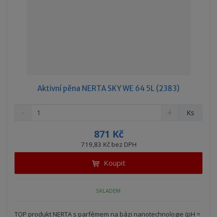
Aktivní pěna NERTA SKY WE 64 5L (2383)
S
N
Z
Ks
n
a
m
í
v
ě
871 Kč
ž
ý
n
719,83 Kč bez DPH
i
š
i
t
i
Koupit
t
m
t
p
n
m
o
o
n
SKLADEM
ž
o
č
s
ž
e
t
s
TOP produkt NERTA s parfémem na bázi nanotechnologie (pH =
t