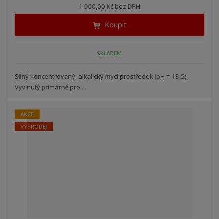
n
1 900,00 Kč bez DPH
i
š
i
t
i
Koupit
t
m
t
p
n
m
o
o
n
SKLADEM
ž
o
č
s
ž
e
t
s
Silný koncentrovaný, alkalický mycí prostředek (pH = 13,5).
t
v
t
Vyvinutý primárně pro ...
í
v
í
AKCE
VÝPRODEJ