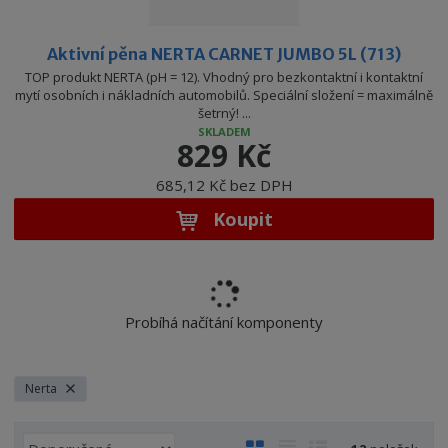
Aktivní pěna NERTA CARNET JUMBO 5L (713)
TOP produkt NERTA (pH = 12). Vhodný pro bezkontaktní i kontaktní
mytí osobních i nákladních automobilů. Speciální složení = maximálně
šetrný! ...
SKLADEM
829 Kč
685,12 Kč bez DPH
Koupit
Probíhá načítání komponenty
Nerta
Ř
O
T
Ř