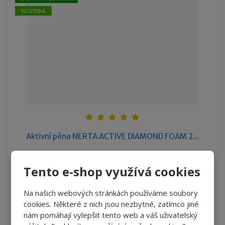
í
NOVINKA
Aktivní pěna NERTA ACTIVE DIAMOND FOAM 2...
S
N
Z
Ks
n
a
Tento e-shop využívá cookies
m
í
v
ě
3 243 Kč
ž
ý
n
Na našich webových stránkách používáme soubory
2 680,17 Kč bez DPH
i
š
i
cookies. Některé z nich jsou nezbytné, zatímco jiné
t
i
Koupit
t
nám pomáhají vylepšit tento web a váš uživatelský
m
t
p