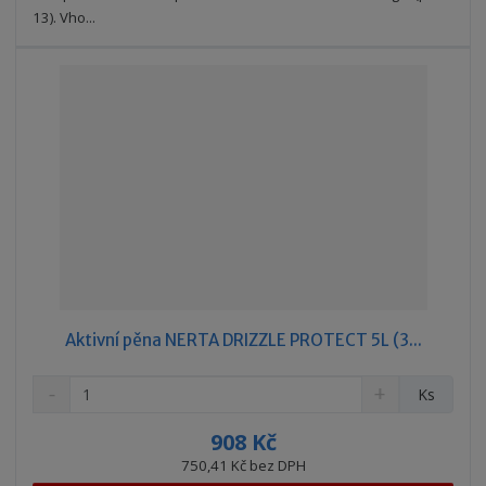
v
t
13). Vho...
í
v
í
Aktivní pěna NERTA DRIZZLE PROTECT 5L (3...
S
N
Z
Ks
n
a
m
í
v
ě
908 Kč
ž
ý
n
750,41 Kč bez DPH
i
š
i