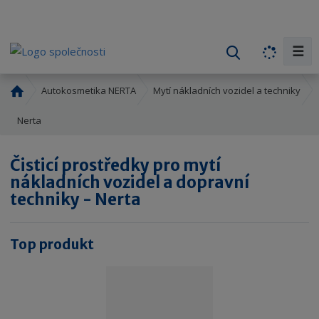
☰
V
y
h
Ú
Autokosmetika NERTA
Mytí nákladních vozidel a techniky
l
v
o
Nerta
e
d
d
n
a
Čisticí prostředky pro mytí
í
t
nákladních vozidel a dopravní
s
techniky - Nerta
t
r
a
Top produkt
n
a