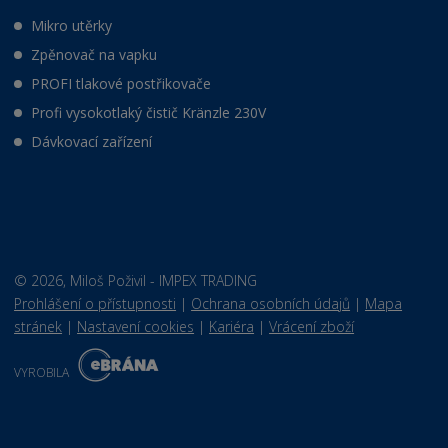
Mikro utěrky
Zpěnovač na vapku
PROFI tlakové postřikovače
Profi vysokotlaký čistič Kränzle 230V
Dávkovací zařízení
© 2026, Miloš Poživil - IMPEX TRADING
Prohlášení o přístupnosti
|
Ochrana osobních údajů
|
Mapa
stránek
|
Nastavení cookies
|
Kariéra
|
Vrácení zboží
E
B
VYROBILA
R
Á
N
VISA
MasterCard
Maestro
A
.