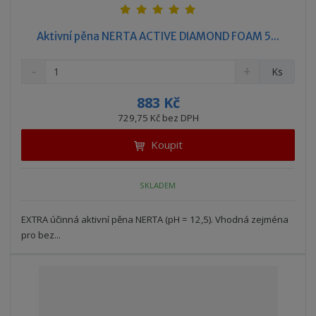
Aktivní pěna NERTA ACTIVE DIAMOND FOAM 5...
S
N
Z
Ks
n
a
m
í
v
ě
883 Kč
ž
ý
n
729,75 Kč bez DPH
i
š
i
t
i
Koupit
t
m
t
p
n
m
o
o
n
SKLADEM
ž
o
č
s
ž
e
t
s
EXTRA účinná aktivní pěna NERTA (pH = 12,5). Vhodná zejména
t
v
t
pro bez...
í
v
í