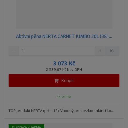
Aktivní pěna NERTA CARNET JUMBO 20L (381...
S
N
Z
Ks
n
a
m
í
v
ě
3 073 Kč
ž
ý
n
2 539,67 Kč bez DPH
i
š
i
t
i
Koupit
t
m
t
p
n
m
o
o
n
SKLADEM
ž
o
č
s
ž
e
t
s
TOP produkt NERTA (pH = 12). Vhodný pro bezkontaktní i ko...
t
v
t
í
v
DOPRAVA ZDARMA