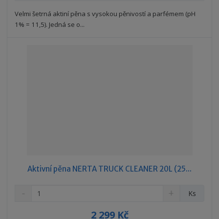
s
ž
e
t
s
Velmi šetrná aktiní pěna s vysokou pěnivostí a parfémem (pH
t
v
t
1% = 11,5). Jedná se o...
í
v
í
Aktivní pěna NERTA TRUCK CLEANER 20L (25...
S
N
Z
Ks
n
a
m
í
v
ě
2 299 Kč
ž
ý