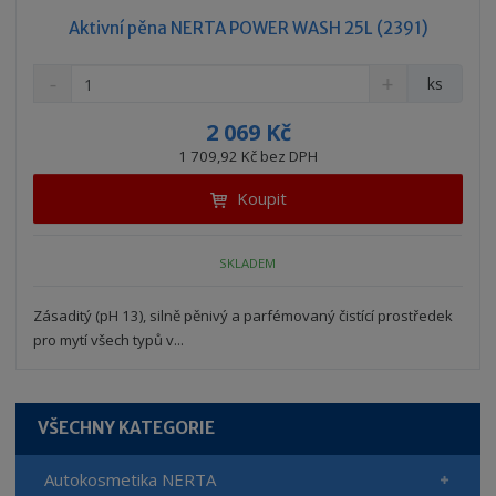
Aktivní pěna NERTA POWER WASH 25L (2391)
S
N
Z
ks
n
a
m
í
v
ě
2 069 Kč
ž
ý
n
1 709,92 Kč bez DPH
i
š
i
t
i
Koupit
t
m
t
p
n
m
o
o
n
SKLADEM
ž
o
č
s
ž
e
t
s
Zásaditý (pH 13), silně pěnivý a parfémovaný čistící prostředek
t
v
t
pro mytí všech typů v...
í
v
í
VŠECHNY KATEGORIE
Autokosmetika NERTA