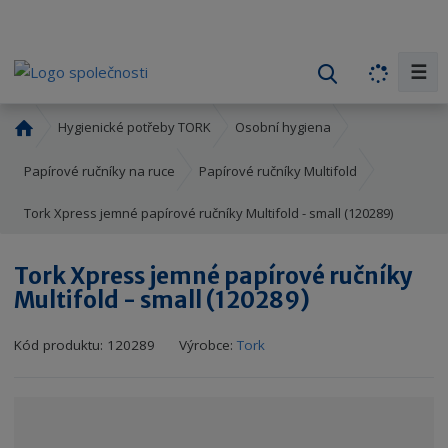
☰
V
y
h
Ú
Hygienické potřeby TORK
Osobní hygiena
l
v
o
e
Papírové ručníky na ruce
Papírové ručníky Multifold
d
d
Tork Xpress jemné papírové ručníky Multifold - small (120289)
n
a
í
t
s
Tork Xpress jemné papírové ručníky
t
Multifold - small (120289)
r
a
K
K
Kód produktu:
120289
Výrobce:
Tork
n
ó
ó
a
d
d
v
d
ý
o