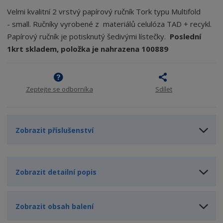
p
n
m
3
Velmi kvalitní 2 vrstvý papírový ručník Tork typu Multifold
o
o
n
- small. Ručníky vyrobené z materiálů celulóza TAD + recykl.
ž
o
č
Papírový ručník je potisknutý šedivými lístečky.
Poslední
s
ž
e
t
s
1krt skladem, položka je nahrazena 100889
t
v
t
í
v
í
Zeptejte se odborníka
Sdílet
Zobrazit příslušenství
Zobrazit detailní popis
Zobrazit obsah balení