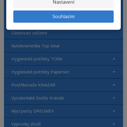
Nastavení
Doplňkový sortiment NERTA
Souhlasím
Aplikační zařízení NERTA
Dávkovací zařízení
Autokosmetika Top Gear
Hygienické potřeby TORK
Hygienické potřeby Papernet
Postřikovače KWAZAR
Vysokotlaké čističe Kränzle
Mycí pasty DREUMEX
Výprodej zboží