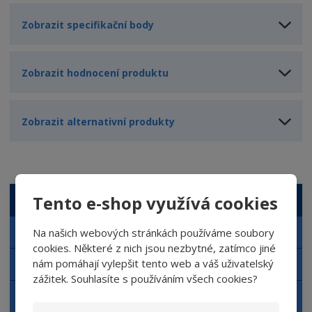
Zobrazit specifikační body
Zobrazit hodnocení produktu
Zobrazit alternativní produkty
Tento e-shop využívá cookies
VŠECHNY KATEGORIE
Autokosmetika NERTA
Na našich webových stránkách používáme soubory
cookies. Některé z nich jsou nezbytné, zatímco jiné
nám pomáhají vylepšit tento web a váš uživatelský
Automyčka NERTA
zážitek. Souhlasíte s používáním všech cookies?
Čisticí prostředky NERTA