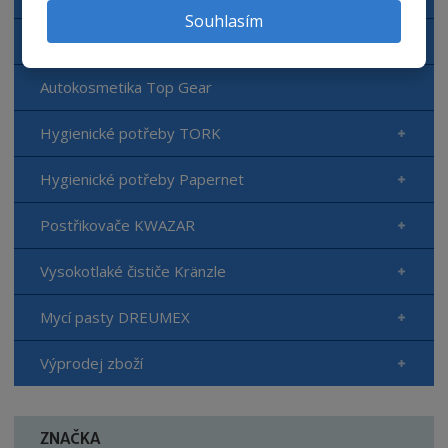
Souhlasím
Dávkovací zařízení
Autokosmetika Top Gear
Hygienické potřeby TORK
Hygienické potřeby Papernet
Postřikovače KWAZAR
Vysokotlaké čističe Kränzle
Mycí pasty DREUMEX
Výprodej zboží
ZNAČKA