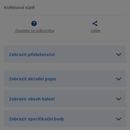
t
i
t
4
m
t
Květinová vůně.
p
n
m
o
o
n
ž
o
č
s
ž
e
Zeptejte se odborníka
Sdílet
t
s
t
v
t
í
v
í
Zobrazit příslušenství
Zobrazit detailní popis
Zobrazit obsah balení
Zobrazit specifikační body