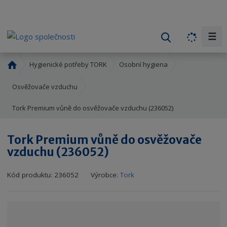
☰
V
y
h
Ú
Hygienické potřeby TORK
Osobní hygiena
l
v
o
e
Osvěžovače vzduchu
d
d
Tork Premium vůně do osvěžovače vzduchu (236052)
n
a
í
t
s
Tork Premium vůně do osvěžovače
t
vzduchu (236052)
r
a
K
K
Kód produktu:
236052
Výrobce:
Tork
n
ó
ó
a
d
d
v
d
ý
o