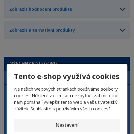
Zobrazit hodnocení produktu
Zobrazit alternativní produkty
VŠECHNY KATEGORIE
Tento e-shop využívá cookies
Autokosmetika NERTA
Na našich webových stránkách používáme soubory
Automyčka NERTA
cookies. Některé z nich jsou nezbytné, zatímco jiné
nám pomáhají vylepšit tento web a váš uživatelský
Čisticí prostředky NERTA
zážitek. Souhlasíte s používáním všech cookies?
Doplňkový sortiment NERTA
Nastavení
Aplikační zařízení NERTA