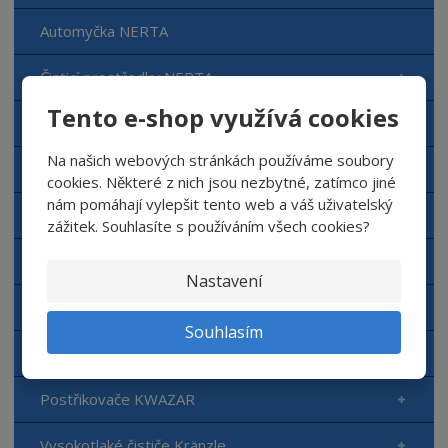
v
t
Automyčka NERTA
í
v
í
Čisticí prostředky NERTA
Tento e-shop využívá cookies
Doplňkový sortiment NERTA
Na našich webových stránkách používáme soubory
Aplikační zařízení NERTA
cookies. Některé z nich jsou nezbytné, zatímco jiné
nám pomáhají vylepšit tento web a váš uživatelský
Dávkovací zařízení
zážitek. Souhlasíte s používáním všech cookies?
Autokosmetika Top Gear
Nastavení
Hygienické potřeby TORK
Souhlasím
Hygienické potřeby Papernet
Postřikovače KWAZAR
Vysokotlaké čističe Kränzle