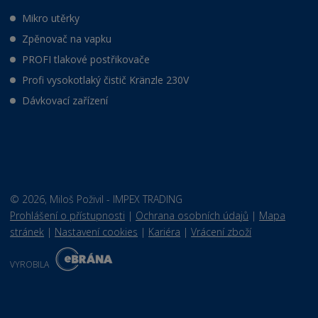
Mikro utěrky
Zpěnovač na vapku
PROFI tlakové postřikovače
Profi vysokotlaký čistič Kränzle 230V
Dávkovací zařízení
© 2026, Miloš Poživil - IMPEX TRADING
Prohlášení o přístupnosti
|
Ochrana osobních údajů
|
Mapa
stránek
|
Nastavení cookies
|
Kariéra
|
Vrácení zboží
E
B
VYROBILA
R
Á
N
VISA
MasterCard
Maestro
A
.