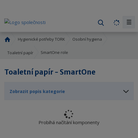
☰
V
y
h
Ú
Hygienické potřeby TORK
Osobní hygiena
l
v
o
e
SmartOne role
Toaletní papír
d
d
n
a
Toaletní papír - SmartOne
í
t
s
t
Zobrazit popis kategorie
r
a
n
a
Probíhá načítání komponenty