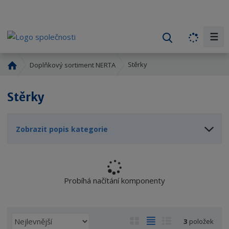
☰
V
y
h
Ú
Stěrky
Doplňkový sortiment NERTA
l
v
o
e
Stěrky
d
d
n
a
í
t
Zobrazit popis kategorie
s
t
r
a
n
Probíhá načítání komponenty
a
Ř
O
T
Ř
3
položek
a