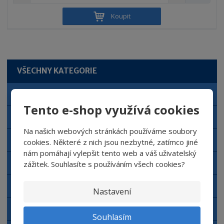
n
a
m
í
v
ě
Koupit
ž
ý
n
i
š
i
t
i
t
m
t
p
n
m
o
o
n
VŠECHNY KATEGORIE
ž
o
č
s
ž
e
Autokosmetika NERTA
t
s
t
Tento e-shop využívá cookies
v
t
Automyčka NERTA
í
v
í
Na našich webových stránkách používáme soubory
Čisticí prostředky NERTA
cookies. Některé z nich jsou nezbytné, zatímco jiné
nám pomáhají vylepšit tento web a váš uživatelský
Doplňkový sortiment NERTA
zážitek. Souhlasíte s používáním všech cookies?
Aplikační zařízení NERTA
Nastavení
Dávkovací zařízení
Souhlasím