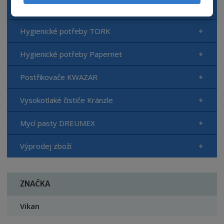
Autokosmetika Top Gear
Hygienické potřeby TORK
Hygienické potřeby Papernet
Postřikovače KWAZAR
Vysokotlaké čističe Kränzle
Mycí pasty DREUMEX
Výprodej zboží
ZNAČKA
Vikan