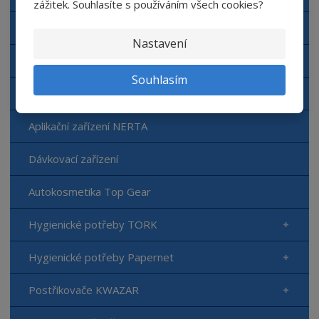
zážitek. Souhlasíte s používáním všech cookies?
Automyčka NERTA
Nastavení
Čisticí prostředky NERTA
Souhlasím
Doplňkový sortiment NERTA
Aplikační zařízení NERTA
Dávkovací zařízení
Autokosmetika Top Gear
Hygienické potřeby TORK
Hygienické potřeby Papernet
Postřikovače KWAZAR