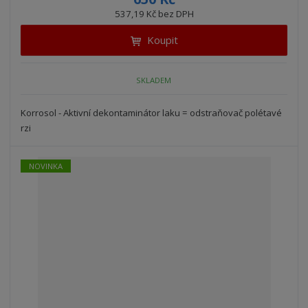
ž
ý
n
537,19 Kč bez DPH
i
š
i
t
i
Koupit
t
m
t
p
n
m
o
o
n
SKLADEM
ž
o
č
s
ž
e
t
s
Korrosol - Aktivní dekontaminátor laku = odstraňovač polétavé
t
v
t
rzi
í
v
í
NOVINKA