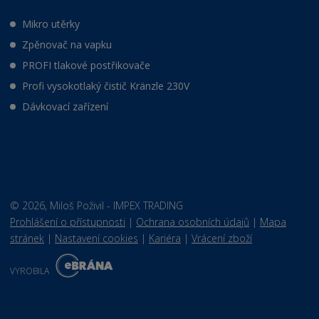
Mikro utěrky
Zpěnovač na vapku
PROFI tlakové postřikovače
Profi vysokotlaký čistič Kränzle 230V
Dávkovací zařízení
© 2026, Miloš Poživil - IMPEX TRADING
Prohlášení o přístupnosti
|
Ochrana osobních údajů
|
Mapa
stránek
|
Nastavení cookies
|
Kariéra
|
Vrácení zboží
E
B
VYROBILA
R
Á
N
VISA
MasterCard
Maestro
A
.