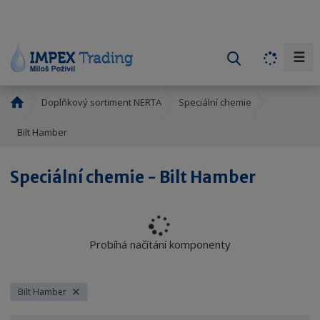
☰
V
y
h
Ú
Doplňkový sortiment NERTA
Speciální chemie
l
v
e
o
Bilt Hamber
d
d
a
n
Speciální chemie - Bilt Hamber
í
t
s
t
r
a
Probíhá načítání komponenty
n
a
Bilt Hamber