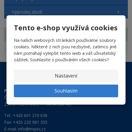
Výprodej zboží
Tento e-shop využívá cookies
ZNAČKA
Na našich webových stránkách používáme soubory
cookies. Některé z nich jsou nezbytné, zatímco jiné
Nerta
nám pomáhají vylepšit tento web a váš uživatelský
zážitek. Souhlasíte s používáním všech cookies?
Nastavení
Souhlasím
Provozovna:
Čsl. armády 982
253 01 HOSTIVICE - PRAHA ZÁPAD
Tel.: +420 601 210 636
Fax: +420 220 981 355
E-mail:
info@impex.cz