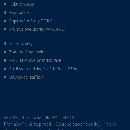
Tekuté vosky
Mycí pasty
Papírové ručníky TORK
Průmyslové utěrky PAPERNET
Mikro utěrky
Zpěnovač na vapku
PROFI tlakové postřikovače
Profi vysokotlaký čistič Kränzle 230V
Dávkovací zařízení
© 2026, Miloš Poživil - IMPEX TRADING
Prohlášení o přístupnosti
|
Ochrana osobních údajů
|
Mapa