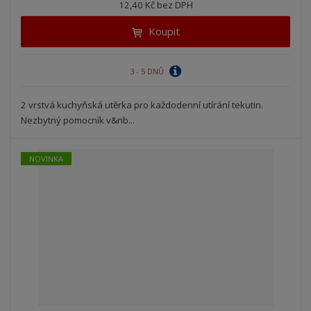
12,40 Kč bez DPH
i
t
i
t
m
t
Koupit
p
n
m
o
o
n
ž
o
č
3 - 5 DNŮ
s
ž
e
t
s
t
2 vrstvá kuchyňská utěrka pro každodenní utírání tekutin.
v
t
Nezbytný pomocník v&nb...
í
v
í
NOVINKA