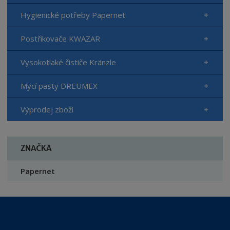
Hygienické potřeby Papernet
Postřikovače KWAZAR
Vysokotlaké čističe Kränzle
Mycí pasty DREUMEX
Výprodej zboží
ZNAČKA
Papernet