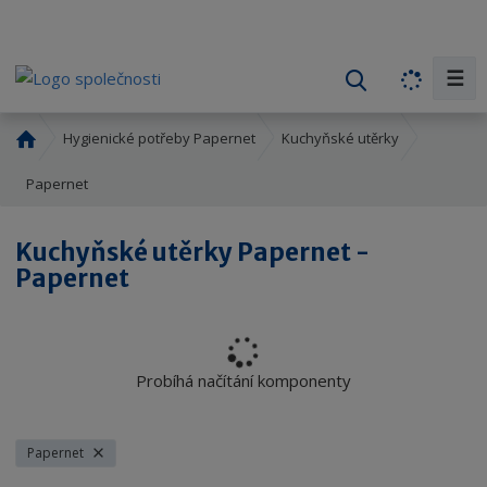
☰
V
y
h
Ú
Hygienické potřeby Papernet
Kuchyňské utěrky
l
v
o
Papernet
e
d
d
n
a
Kuchyňské utěrky Papernet -
í
t
Papernet
s
t
r
a
n
Probíhá načítání komponenty
a
Papernet