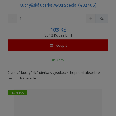
Kuchyňská utěrka MAXI Special (402406)
S
N
Z
Ks
n
a
m
í
v
ě
103 Kč
ž
ý
n
85,12 Kč bez DPH
i
š
i
t
i
Koupit
t
m
t
p
n
m
o
o
n
SKLADEM
ž
o
č
s
ž
e
t
s
2 vrstvá kuchyňská utěrka s vysokou schopností absorbce
t
v
t
tekutin. Návin role...
í
v
í
NOVINKA