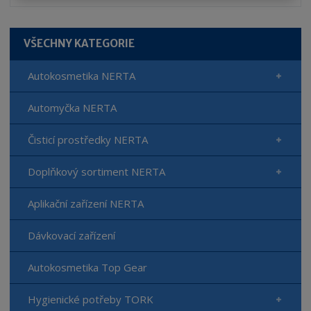
í
v
í
VŠECHNY KATEGORIE
Autokosmetika NERTA
Automyčka NERTA
Čisticí prostředky NERTA
Doplňkový sortiment NERTA
Aplikační zařízení NERTA
Dávkovací zařízení
Autokosmetika Top Gear
Hygienické potřeby TORK