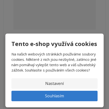
Průmyslové utěrky Superior DRY TECH (407...
Tento e-shop využívá cookies
S
N
Z
Ks
n
a
m
Na našich webových stránkách používáme soubory
í
v
ě
309 Kč
cookies. Některé z nich jsou nezbytné, zatímco jiné
ž
ý
n
nám pomáhají vylepšit tento web a váš uživatelský
255,37 Kč bez DPH
i
š
i
zážitek. Souhlasíte s používáním všech cookies?
t
i
Koupit
t
m
t
p
n
m
Nastavení
o
o
n
SKLADEM
ž
o
č
s
ž
e
Souhlasím
t
s
Vysoce kvalitní 2 vrstvá papírová utěrka z celulózy, která se
t
v
t
vyznačuje ext...