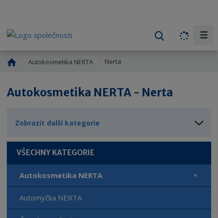
☰
V
y
h
Ú
Nerta
Autokosmetika NERTA
l
v
o
e
Autokosmetika NERTA - Nerta
d
d
n
a
í
t
Zobrazit další kategorie
s
t
r
VŠECHNY KATEGORIE
a
n
Autokosmetika NERTA
a
Automyčka NERTA