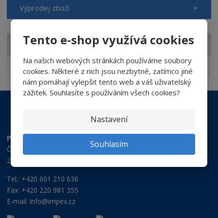
Výprodej zboží
Tento e-shop využívá cookies
ZNAČKA
Na našich webových stránkách používáme soubory
Nerta
cookies. Některé z nich jsou nezbytné, zatímco jiné
nám pomáhají vylepšit tento web a váš uživatelský
zážitek. Souhlasíte s používáním všech cookies?
Nastavení
Provozovna:
Souhlasím
Čsl. armády 982
253 01 HOSTIVICE - PRAHA ZÁPAD
Tel.: +420 601 210 636
Fax: +420 220 981 355
E-mail:
info@impex.cz