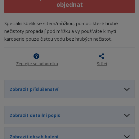
i
š
objednat
i
t
i
t
m
t
p
n
m
Speciální kbelík se sítem/mřížkou, pomocí které hrubé
o
o
n
nečistoty propadají pod mřížku a vy používáte k mytí
ž
o
č
karoserie pouze čistou vodu bez hrubých nečistot.
s
ž
e
t
s
t
v
t
í
v
Zeptejte se odborníka
Sdílet
í
Zobrazit příslušenství
Zobrazit detailní popis
Zobrazit obsah balení