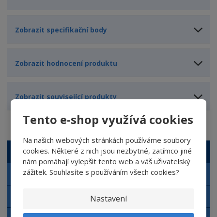
Zobrazit specifikační body
Zobrazit hodnocení produktu
Zobrazit související produkty
Tento e-shop využívá cookies
Na našich webových stránkách používáme soubory
cookies. Některé z nich jsou nezbytné, zatímco jiné
VŠECHNY KATEGORIE
nám pomáhají vylepšit tento web a váš uživatelský
zážitek. Souhlasíte s používáním všech cookies?
Autokosmetika NERTA
Automyčka NERTA
Nastavení