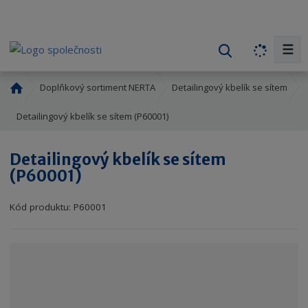
☰
V
y
h
Ú
Doplňkový sortiment NERTA
Detailingový kbelík se sítem
l
v
o
Detailingový kbelík se sítem (P60001)
e
d
d
n
a
Detailingový kbelík se sítem
í
t
(P60001)
s
t
r
Kód produktu:
P60001
a
n
a