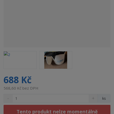
688 Kč
568,60 Kč bez DPH
S
N
Z
ks
n
a
m
í
v
ě
ž
ý
Tento produkt nelze momentálně
n