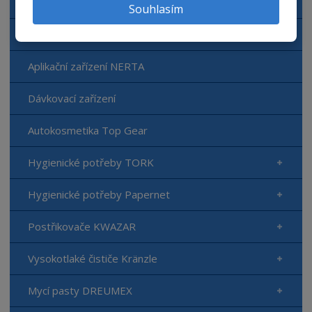
Čisticí prostředky NERTA
Souhlasím
Doplňkový sortiment NERTA
Aplikační zařízení NERTA
Dávkovací zařízení
Autokosmetika Top Gear
Hygienické potřeby TORK
Hygienické potřeby Papernet
Postřikovače KWAZAR
Vysokotlaké čističe Kränzle
Mycí pasty DREUMEX