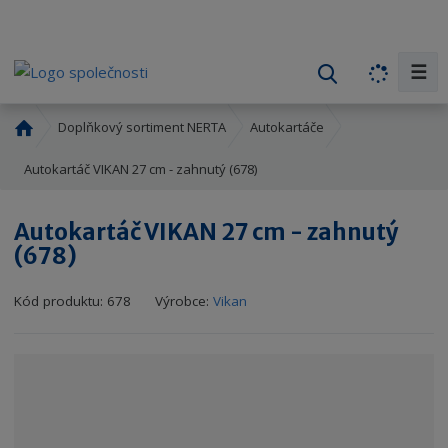
☰
V
y
h
Ú
Doplňkový sortiment NERTA
Autokartáče
l
v
o
Autokartáč VIKAN 27 cm - zahnutý (678)
e
d
d
n
a
Autokartáč VIKAN 27 cm - zahnutý
í
t
(678)
s
t
r
Kód produktu:
678
Výrobce:
Vikan
a
n
a