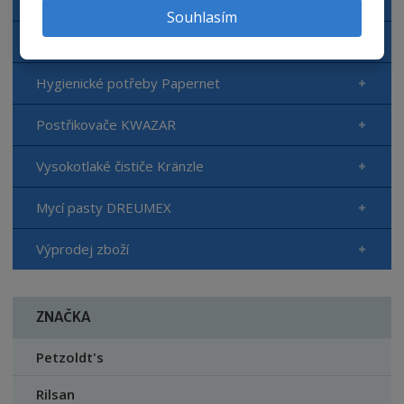
Souhlasím
Hygienické potřeby TORK
Hygienické potřeby Papernet
Postřikovače KWAZAR
Vysokotlaké čističe Kränzle
Mycí pasty DREUMEX
Výprodej zboží
ZNAČKA
Petzoldt's
Rilsan