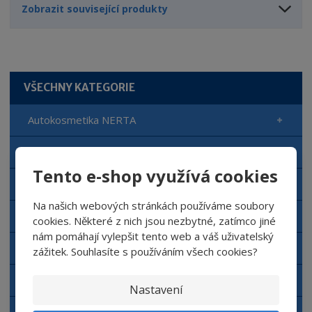
Zobrazit související produkty
VŠECHNY KATEGORIE
Autokosmetika NERTA
Automyčka NERTA
Tento e-shop využívá cookies
Čisticí prostředky NERTA
Na našich webových stránkách používáme soubory
Doplňkový sortiment NERTA
cookies. Některé z nich jsou nezbytné, zatímco jiné
nám pomáhají vylepšit tento web a váš uživatelský
Aplikační zařízení NERTA
zážitek. Souhlasíte s používáním všech cookies?
Dávkovací zařízení
Nastavení
Autokosmetika Top Gear