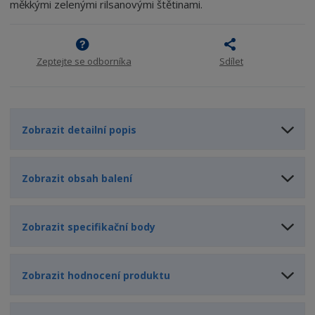
n
m
měkkými zelenými rilsanovými štětinami.
o
o
n
ž
o
č
s
ž
e
t
s
t
Zeptejte se odborníka
Sdílet
v
t
í
v
í
Zobrazit detailní popis
Zobrazit obsah balení
Zobrazit specifikační body
Zobrazit hodnocení produktu