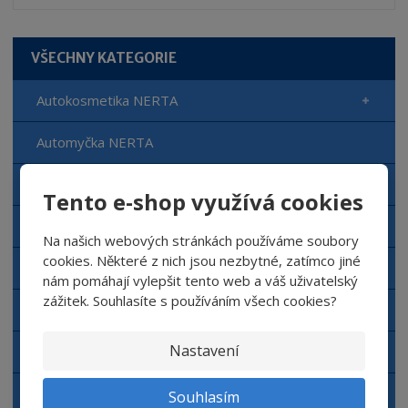
o
o
n
ž
o
č
s
ž
e
VŠECHNY KATEGORIE
t
s
t
v
t
Autokosmetika NERTA
í
v
í
Automyčka NERTA
Čisticí prostředky NERTA
Tento e-shop využívá cookies
Doplňkový sortiment NERTA
Na našich webových stránkách používáme soubory
cookies. Některé z nich jsou nezbytné, zatímco jiné
Aplikační zařízení NERTA
nám pomáhají vylepšit tento web a váš uživatelský
zážitek. Souhlasíte s používáním všech cookies?
Dávkovací zařízení
Nastavení
Autokosmetika Top Gear
Hygienické potřeby TORK
Souhlasím