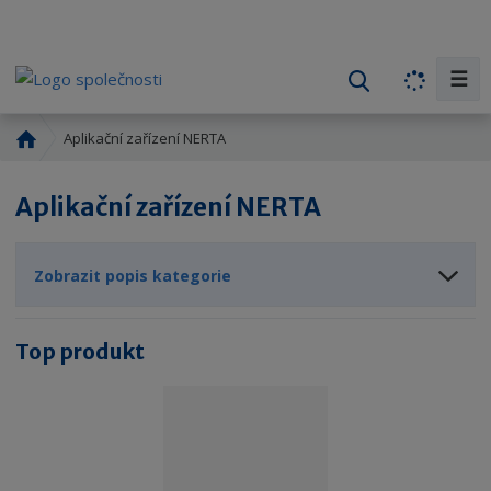
☰
V
y
h
Ú
Aplikační zařízení NERTA
l
v
o
e
Aplikační zařízení NERTA
d
d
n
a
í
t
Zobrazit popis kategorie
s
t
r
Top produkt
a
n
a