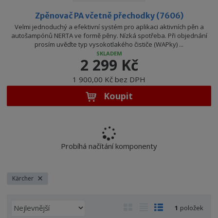
Zpěnovač PA včetně přechodky (7606)
Velmi jednoduchý a efektivní systém pro aplikaci aktivních pěn a
autošampónů NERTA ve formě pěny. Nízká spotřeba. Při objednání
prosím uvěďte typ vysokotlakého čističe (WAPky) ...
SKLADEM
2 299 Kč
1 900,00 Kč bez DPH
Koupit
Probíhá načítání komponenty
Kärcher
Ř
O
T
Ř
1
položek
a