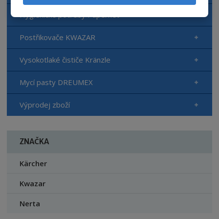
Hygienické potřeby Papernet
Postřikovače KWAZAR
Vysokotlaké čističe Kränzle
Mycí pasty DREUMEX
Výprodej zboží
ZNAČKA
Kärcher
Kwazar
Nerta