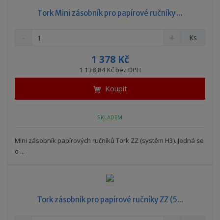
Tork Mini zásobník pro papírové ručníky ...
S
N
Z
Ks
n
a
m
í
v
ě
1 378 Kč
ž
ý
n
1 138,84 Kč bez DPH
i
š
i
t
i
Koupit
t
m
t
p
n
m
o
o
n
SKLADEM
ž
o
č
s
ž
e
t
s
Mini zásobník papírových ručníků Tork ZZ (systém H3). Jedná se
t
v
t
o ...
í
v
í
Tork zásobník pro papírové ručníky ZZ (5...