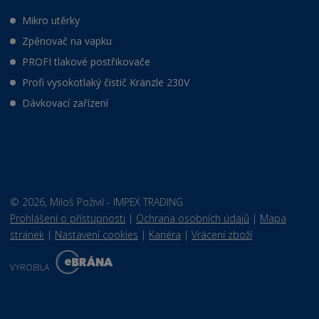
Mikro utěrky
Zpěnovač na vapku
PROFI tlakové postřikovače
Profi vysokotlaký čistič Kränzle 230V
Dávkovací zařízení
© 2026, Miloš Poživil - IMPEX TRADING
Prohlášení o přístupnosti
|
Ochrana osobních údajů
|
Mapa
stránek
|
Nastavení cookies
|
Kariéra
|
Vrácení zboží
E
B
VYROBILA
R
Á
N
VISA
MasterCard
Maestro
A
.