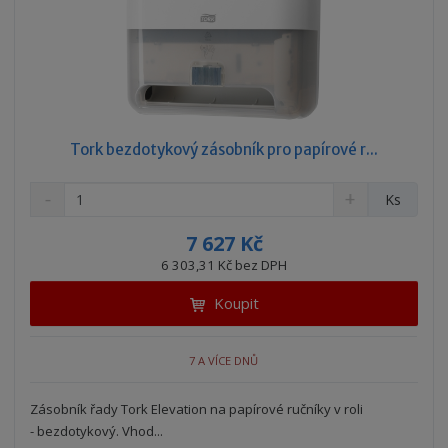
Tork bezdotykový zásobník pro papírové r...
S
N
Z
Ks
n
a
m
í
v
ě
7 627 Kč
ž
ý
n
6 303,31 Kč bez DPH
i
š
i
t
i
Koupit
t
m
t
p
n
m
o
o
n
7 A VÍCE DNŮ
ž
o
č
s
ž
e
t
s
Zásobník řady Tork Elevation na papírové ručníky v roli
t
v
t
- bezdotykový. Vhod...