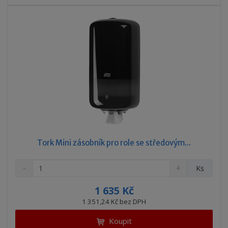
í
v
í
Tork Mini zásobník pro role se středovým...
S
N
Z
Ks
n
a
m
í
v
ě
1 635 Kč
ž
ý
n
1 351,24 Kč bez DPH
i
š
i
t
i
Koupit
t
m
t