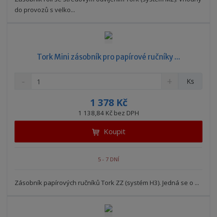
t
s
t
v
t
do provozů s velko...
í
v
í
Tork Mini zásobník pro papírové ručníky ...
S
N
Z
Ks
n
a
m
í
v
ě
1 378 Kč
ž
ý
n
1 138,84 Kč bez DPH
i
š
i
t
i
Koupit
t
m
t
p
n
m
o
o
n
5 - 7 DNÍ
ž
o
č
s
ž
e
t
s
Zásobník papírových ručníků Tork ZZ (systém H3). Jedná se o ...
t
v
t
í
v
í