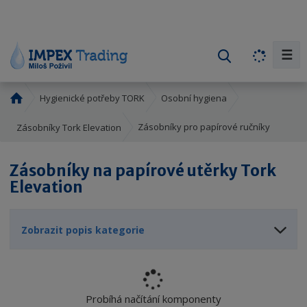
☰
V
y
h
Ú
Hygienické potřeby TORK
Osobní hygiena
l
v
e
o
Zásobníky pro papírové ručníky
Zásobníky Tork Elevation
d
d
a
n
Zásobníky na papírové utěrky Tork
í
t
Elevation
s
t
r
Zobrazit popis kategorie
a
n
a
Probíhá načítání komponenty