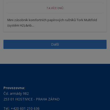
n
m
o
o
n
7 A VÍCE DNŮ
ž
o
č
s
ž
e
t
s
Mini zásobník komfortních papírových ručníků Tork Multifold
t
v
t
(systém H2).&nb...
í
v
í
Další
Provozovna:
Čsl. armády 982
253 01 HOSTIVICE - PRAHA ZÁPAD
Tel.: +420 601 210 636