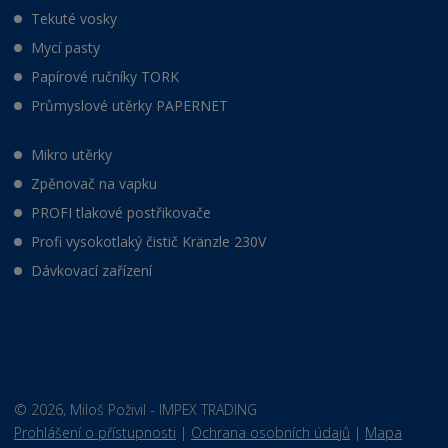
Tekuté vosky
Mycí pasty
Papírové ručníky TORK
Průmyslové utěrky PAPERNET
Mikro utěrky
Zpěnovač na vapku
PROFI tlakové postřikovače
Profi vysokotlaký čistič Kränzle 230V
Dávkovací zařízení
© 2026, Miloš Poživil - IMPEX TRADING
Prohlášení o přístupnosti
|
Ochrana osobních údajů
|
Mapa