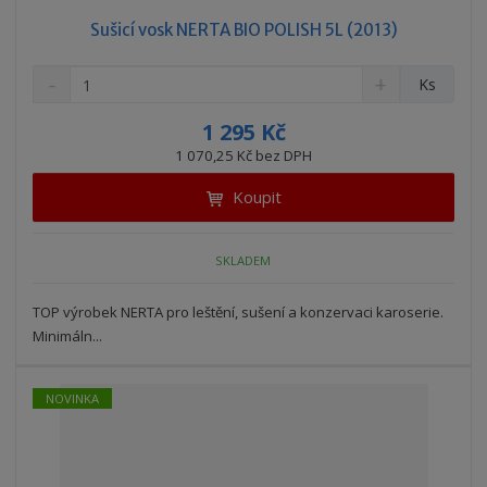
Sušicí vosk NERTA BIO POLISH 5L (2013)
S
N
Z
Ks
n
a
m
í
v
ě
1 295 Kč
ž
ý
n
1 070,25 Kč bez DPH
i
š
i
t
i
Koupit
t
m
t
p
n
m
o
o
n
SKLADEM
ž
o
č
s
ž
e
t
s
TOP výrobek NERTA pro leštění, sušení a konzervaci karoserie.
t
v
t
Minimáln...
í
v
í
NOVINKA