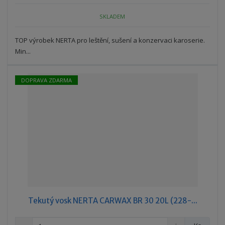
n
m
o
o
n
SKLADEM
ž
o
č
s
ž
e
t
s
TOP výrobek NERTA pro leštění, sušení a konzervaci karoserie.
t
v
t
Min...
í
v
í
DOPRAVA ZDARMA
Tekutý vosk NERTA CARWAX BR 30 20L (228-...
S
N
Z