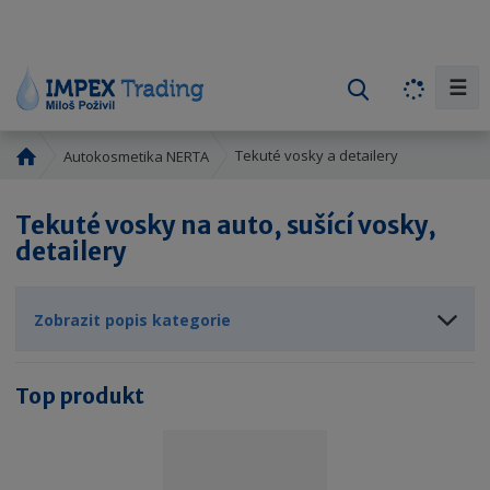
☰
V
y
h
Ú
Tekuté vosky a detailery
Autokosmetika NERTA
l
v
e
o
Tekuté vosky na auto, sušící vosky,
d
d
detailery
a
n
í
t
s
Zobrazit popis kategorie
t
r
a
Top produkt
n
a