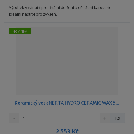
s
ž
e
t
s
Výrobek vyvinutý pro finální dotření a ošetření karoserie.
t
v
t
Ideální nástroj pro zvýšen...
í
v
í
NOVINKA
Keramický vosk NERTA HYDRO CERAMIC WAX 5...
S
N
Z
Ks
n
a
m
í
v
ě
2 553 Kč
ž
ý