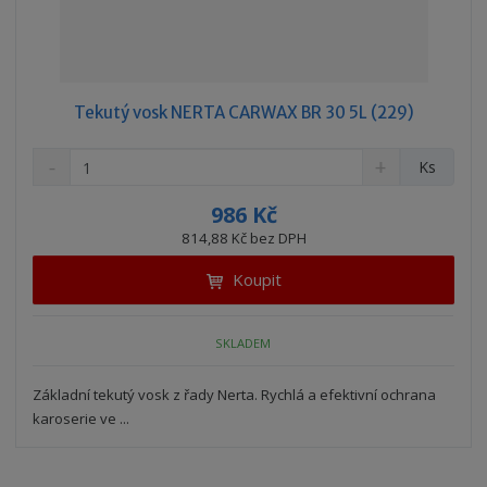
Tekutý vosk NERTA CARWAX BR 30 5L (229)
S
N
Z
Ks
n
a
m
í
v
ě
986 Kč
ž
ý
n
814,88 Kč bez DPH
i
š
i
t
i
Koupit
t
m
t
p
n
m
o
o
n
SKLADEM
ž
o
č
s
ž
e
t
s
Základní tekutý vosk z řady Nerta. Rychlá a efektivní ochrana
t
v
t
karoserie ve ...
í
v
í