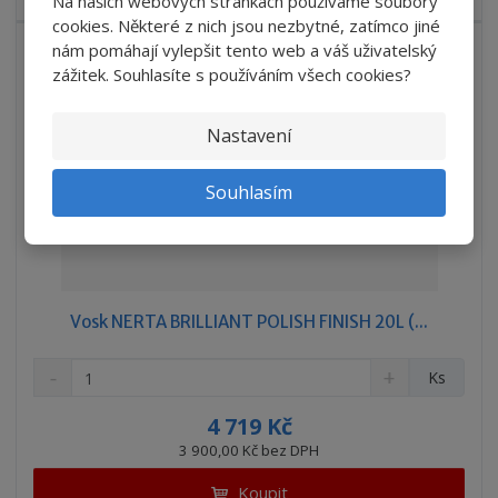
Na našich webových stránkách používáme soubory
í
v
cookies. Některé z nich jsou nezbytné, zatímco jiné
í
nám pomáhají vylepšit tento web a váš uživatelský
DOPRAVA ZDARMA
zážitek. Souhlasíte s používáním všech cookies?
Nastavení
Souhlasím
Vosk NERTA BRILLIANT POLISH FINISH 20L (...
S
N
Z
Ks
n
a
m
í
v
ě
4 719 Kč
ž
ý
n
3 900,00 Kč bez DPH
i
š
i
t
i
Koupit
t