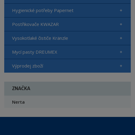
Hygienické potřeby Papernet
Postřikovače KWAZAR
Vysokotlaké čističe Kränzle
Mycí pasty DREUMEX
Výprodej zboží
ZNAČKA
Nerta