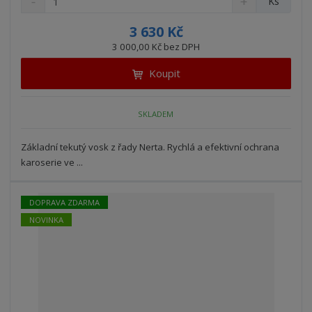
Ks
n
a
m
í
v
ě
3 630 Kč
ž
ý
n
3 000,00 Kč bez DPH
i
š
i
t
i
Koupit
t
m
t
p
n
m
o
o
n
SKLADEM
ž
o
č
s
ž
e
t
s
Základní tekutý vosk z řady Nerta. Rychlá a efektivní ochrana
t
v
t
karoserie ve ...
í
v
í
DOPRAVA ZDARMA
NOVINKA