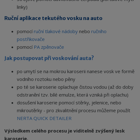
linky)
Ruční aplikace tekutého vosku na auto
pomocí
ruční tlakové nádoby
nebo
ručního
postřikovače
pomocí
PA zpěnovače
Jak postupovat při voskování auta?
po umytí se na mokrou karoserii nanese vosk ve formě
vodního roztoku nebo pěny
po té se karoserie oplachuje čistou vodou (až do doby
odstranění tzv. bílé emulze, která vzniká při oplachu)
dosušení karoserie pomocí stěrky, jelenice, nebo
mikroutěrky - pro zkvalitnění procesu můžeme použít
NERTA QUICK DETAILER
Výsledkem celého procesu je viditelně zvýšený lesk
karoserie.