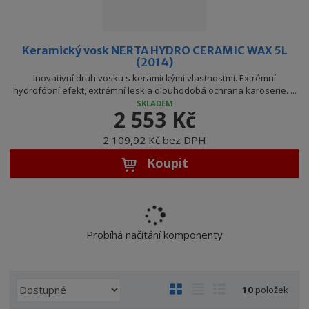
Keramický vosk NERTA HYDRO CERAMIC WAX 5L
(2014)
Inovativní druh vosku s keramickými vlastnostmi. Extrémní
hydrofóbní efekt, extrémní lesk a dlouhodobá ochrana karoserie. ...
SKLADEM
2 553 Kč
2 109,92 Kč bez DPH
Koupit
Probíhá načítání komponenty
Ř
O
T
Ř
10
položek
a
b
a
á