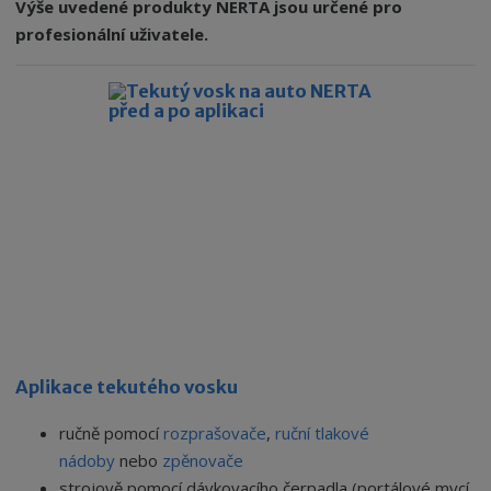
Výše uvedené produkty NERTA jsou určené pro
profesionální uživatele.
Aplikace tekutého vosku
ručně pomocí
rozprašovače
,
ruční tlakové
nádoby
nebo
zpěnovače
strojově pomocí dávkovacího čerpadla (portálové mycí