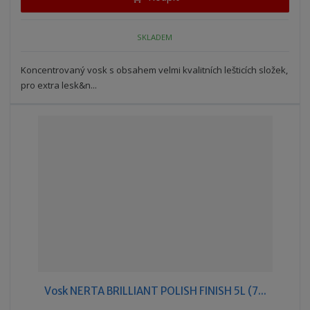
m
t
p
n
m
o
o
n
SKLADEM
ž
o
č
s
ž
e
t
s
Koncentrovaný vosk s obsahem velmi kvalitních lešticích složek,
t
v
t
pro extra lesk&n...
í
v
í
Vosk NERTA BRILLIANT POLISH FINISH 5L (7...