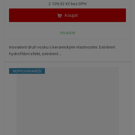
n
2 109,92 Kč bez DPH
i
š
i
t
i
Koupit
t
m
t
p
n
m
o
o
n
SKLADEM
ž
o
č
s
ž
e
t
s
Inovativní druh vosku s keramickými vlastnostmi. Extrémní
t
v
t
hydrofóbní efekt, extrémní ...
í
v
í
NEJPRODÁVANĚJŠÍ