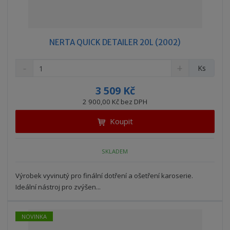
NERTA QUICK DETAILER 20L (2002)
S
N
Z
Ks
n
a
m
í
v
ě
3 509 Kč
ž
ý
n
2 900,00 Kč bez DPH
i
š
i
t
i
Koupit
t
m
t
p
n
m
o
o
n
SKLADEM
ž
o
č
s
ž
e
t
s
Výrobek vyvinutý pro finální dotření a ošetření karoserie.
t
v
t
Ideální nástroj pro zvýšen...
í
v
í
NOVINKA