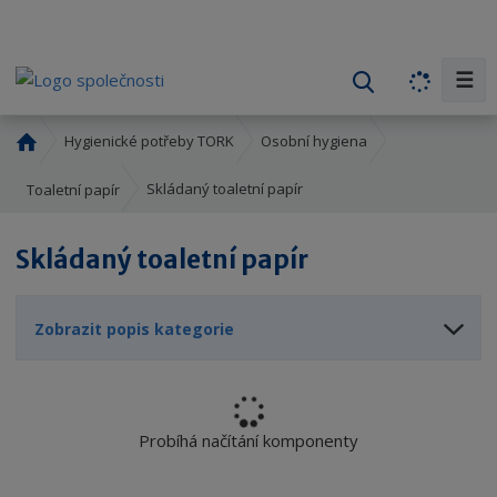
☰
V
y
h
Ú
Hygienické potřeby TORK
Osobní hygiena
l
v
o
e
Skládaný toaletní papír
Toaletní papír
d
d
n
a
Skládaný toaletní papír
í
t
s
t
Zobrazit popis kategorie
r
a
n
a
Probíhá načítání komponenty