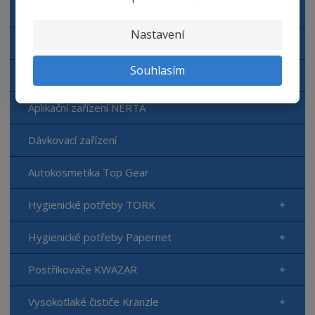
Automyčka NERTA
Nastavení
Čisticí prostředky NERTA
Souhlasím
Doplňkový sortiment NERTA
Aplikační zařízení NERTA
Dávkovací zařízení
Autokosmetika Top Gear
Hygienické potřeby TORK
Hygienické potřeby Papernet
Postřikovače KWAZAR
Vysokotlaké čističe Kränzle