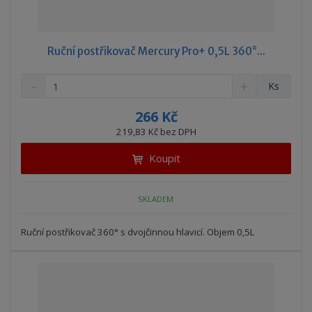
Ruční postřikovač Mercury Pro+ 0,5L 360°...
S
N
Z
Ks
n
a
m
í
v
ě
266 Kč
ž
ý
n
219,83 Kč bez DPH
i
š
i
t
i
Koupit
t
m
t
p
n
m
o
o
n
SKLADEM
ž
o
č
s
ž
e
t
s
Ruční postřikovač 360° s dvojčinnou hlavicí. Objem 0,5L
t
v
t
í
v
í