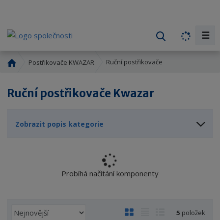
☰
V
y
h
Ú
Ruční postřikovače
Postřikovače KWAZAR
l
v
o
e
Ruční postřikovače Kwazar
d
d
n
a
í
t
Zobrazit popis kategorie
s
t
r
a
n
Probíhá načítání komponenty
a
Ř
O
T
Ř
5
položek
a