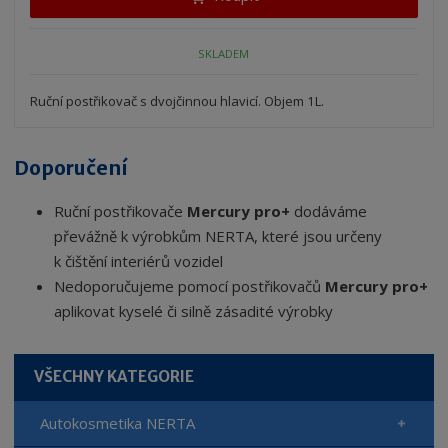
m
t
p
n
m
o
o
n
SKLADEM
ž
o
č
s
ž
e
t
s
Ruční postřikovač s dvojčinnou hlavicí. Objem 1L.
t
v
t
í
v
í
Doporučení
Ruční postřikovače
Mercury pro+
dodáváme
převážně k výrobkům NERTA, které jsou určeny
k čištění interiérů vozidel
Nedoporučujeme pomocí postřikovačů
Mercury pro+
aplikovat kyselé či silně zásadité výrobky
VŠECHNY KATEGORIE
Autokosmetika NERTA