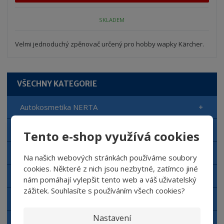
p
n
m
o
o
n
SKLADEM
ž
o
č
s
ž
e
t
s
Velmi jednoduchý zpěnovač určený pro hobby wapky Kärcher.
t
v
t
í
v
í
VŠECHNY KATEGORIE
Autokosmetika NERTA
Automyčka NERTA
Tento e-shop využívá cookies
Čisticí prostředky NERTA
Na našich webových stránkách používáme soubory
cookies. Některé z nich jsou nezbytné, zatímco jiné
Doplňkový sortiment NERTA
nám pomáhají vylepšit tento web a váš uživatelský
zážitek. Souhlasíte s používáním všech cookies?
Aplikační zařízení NERTA
Nastavení
Dávkovací zařízení