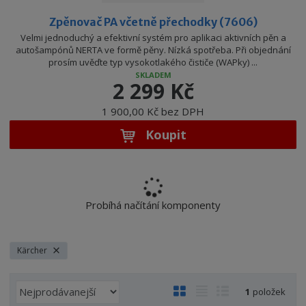
Zpěnovač PA včetně přechodky (7606)
Velmi jednoduchý a efektivní systém pro aplikaci aktivních pěn a
autošampónů NERTA ve formě pěny. Nízká spotřeba. Při objednání
prosím uvěďte typ vysokotlakého čističe (WAPky) ...
SKLADEM
2 299 Kč
1 900,00 Kč bez DPH
Koupit
Probíhá načítání komponenty
Kärcher
Ř
O
T
Ř
1
položek
a