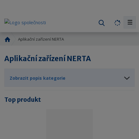
☰
V
y
h
Ú
Aplikační zařízení NERTA
l
v
o
e
Aplikační zařízení NERTA
d
d
n
a
í
t
Zobrazit popis kategorie
s
t
r
Top produkt
a
n
a