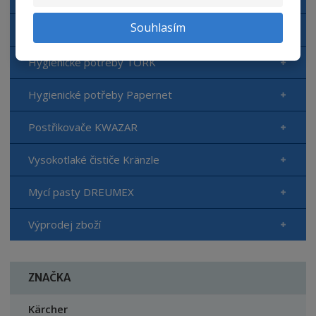
Souhlasím
Autokosmetika Top Gear
Hygienické potřeby TORK
Hygienické potřeby Papernet
Postřikovače KWAZAR
Vysokotlaké čističe Kränzle
Mycí pasty DREUMEX
Výprodej zboží
ZNAČKA
Kärcher